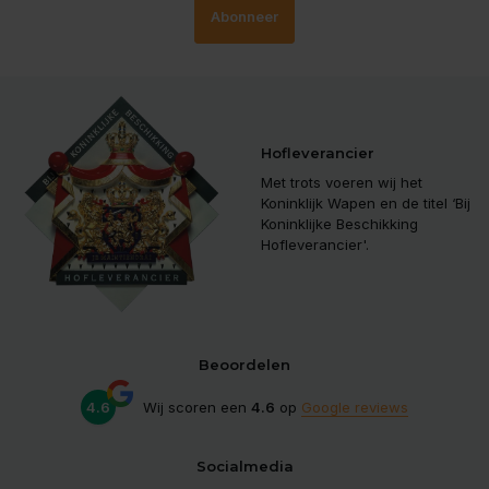
Abonneer
Hofleverancier
Met trots voeren wij het
Koninklijk Wapen en de titel ‘Bij
Koninklijke Beschikking
Hofleverancier'.
Beoordelen
4.6
Wij scoren een
4.6
op
Google reviews
Socialmedia