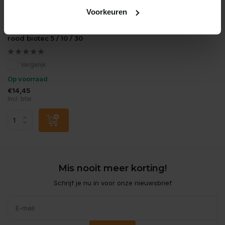
Voorkeuren
Oase
Oase vervangmousse
rood biotec 5 / 10 / 30
Vergelijk
Op voorraad
€14,45
Incl. btw
Mis nooit meer korting!
Schrijf je nu in voor onze nieuwsbrief