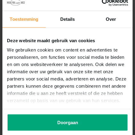
Reviews
0
/
Based on 0 reviews
5
Toestemming
Details
Over
Er zijn nog geen reviews geschreven over dit product..
Deze website maakt gebruik van cookies
Schrijf je eigen review
We gebruiken cookies om content en advertenties te
personaliseren, om functies voor social media te bieden
en om ons websiteverkeer te analyseren. Ook delen we
informatie over uw gebruik van onze site met onze
Recent bekeken
partners voor social media, adverteren en analyse. Deze
partners kunnen deze gegevens combineren met andere
informatie die u aan ze heeft verstrekt of die ze hebben
verzameld op basis van uw gebruik van hun services.
Doorgaan