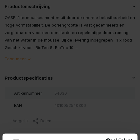
Productomschrijving
OASE-filtermousses munten uit door de enorme belastbaarheid en
hoge vormstabiliteit. De poriëngrootte is vast gedefinieerd en
zorgt daarom voor een constante en regelmatige doorstroming
van het water in de mousse. Bij de levering inbegrepen 1 x rood
Geschikt voor BioTec 5, BioTec 10 ...
Toon meer
Productspecificaties
Artikelnummer
54030
EAN
4010052540306
Vergelijk
Delen