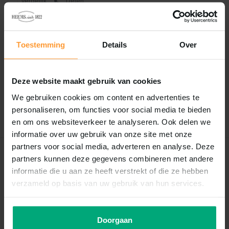
Vergelijk
Delen
Reviews
Toestemming
Details
Over
0
/
Based on 0 reviews
5
Deze website maakt gebruik van cookies
Er zijn nog geen reviews geschreven over dit product..
We gebruiken cookies om content en advertenties te
personaliseren, om functies voor social media te bieden
Schrijf je eigen review
en om ons websiteverkeer te analyseren. Ook delen we
informatie over uw gebruik van onze site met onze
partners voor social media, adverteren en analyse. Deze
Recent bekeken
partners kunnen deze gegevens combineren met andere
informatie die u aan ze heeft verstrekt of die ze hebben
verzameld op basis van uw gebruik van hun services.
Doorgaan