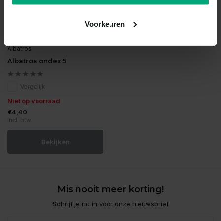
Voorkeuren
Albatros
Albatros ondex 5
Vergelijk
Niet op voorraad
€4,40
Incl. btw
Bekijken
Mis nooit meer korting!
Schrijf je nu in voor onze nieuwsbrief