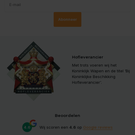
Abonneer
Hofleverancier
Met trots voeren wij het
Koninklijk Wapen en de titel ‘Bij
Koninklijke Beschikking
Hofleverancier'.
Beoordelen
4.6
Wij scoren een
4.6
op
Google reviews