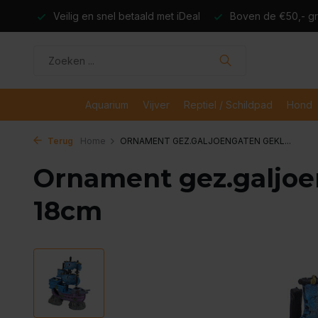
dagen
Veilig en snel betaald met iDeal
Boven de €50,- gr
Aquarium
Vijver
Reptiel / Schildpad
Hond
Terug
Home
ORNAMENT GEZ.GALJOENGATEN GEKL...
Ornament gez.galjoe
18cm