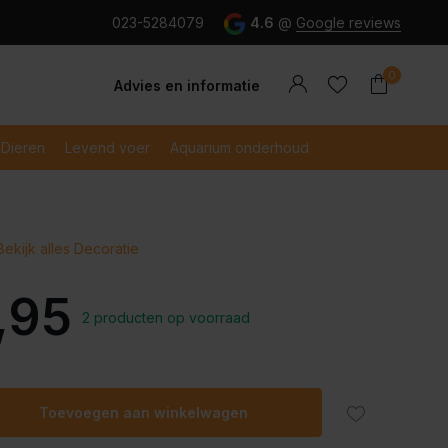
g en snel betaald met iDeal
023-5284079
4.6
@
Google reviews
0
Advies en informatie
Dieren
Levend voer
Aquarium onderhoud
Bekijk alles Decoratie
Account
Account
aanmaken
aanmaken
,95
2 producten op voorraad
Toevoegen aan winkelwagen