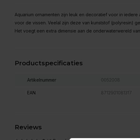
Aquarium ornamenten zijn leuk en decoratief voor in iedere 
voor de vissen. Veelal zijn deze van kunststof (polyresin) 
Het voegt een extra dimensie aan de onderwaterwereld van
Productspecificaties
Artikelnummer
0052008
EAN
8712901081317
Reviews