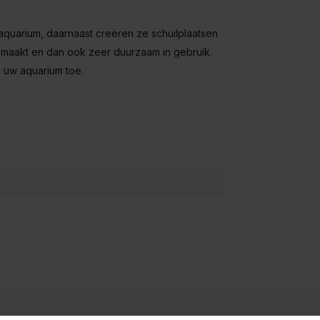
aquarium, daarnaast creëren ze schuilplaatsen
gemaakt en dan ook zeer duurzaam in gebruik.
 uw aquarium toe.