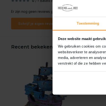
0
/
Based on 0 reviews
5
Er zijn nog geen reviews geschreven over dit product..
Toestemming
Schrijf je eigen review
Deze website maakt gebruik
Recent bekeken
We gebruiken cookies om cont
websiteverkeer te analyseren
media, adverteren en analys
verstrekt of die ze hebben v