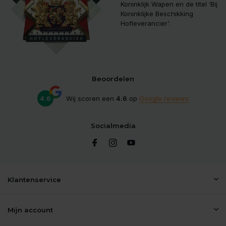
Koninklijk Wapen en de titel ‘Bij
Koninklijke Beschikking
Hofleverancier'.
Beoordelen
4.6
Wij scoren een
4.6
op
Google reviews
Socialmedia
Klantenservice
Mijn account