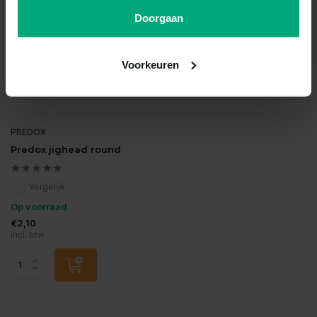
Doorgaan
Voorkeuren
PREDOX
Predox jighead round
Vergelijk
Op voorraad
€2,10
Incl. btw