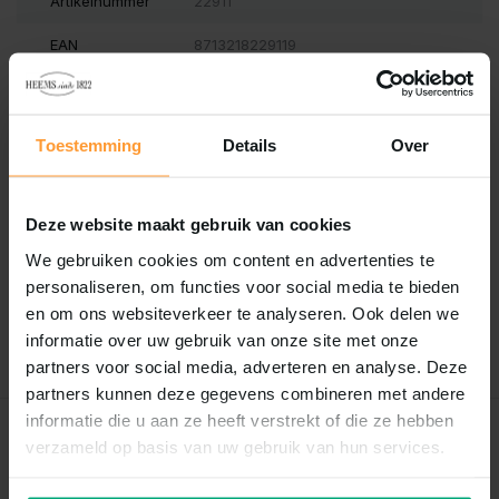
Artikelnummer
22911
EAN
8713218229119
Vergelijk
Delen
Toestemming
Details
Over
Reviews
Deze website maakt gebruik van cookies
0
/
Based on 0 reviews
5
We gebruiken cookies om content en advertenties te
Er zijn nog geen reviews geschreven over dit product..
personaliseren, om functies voor social media te bieden
en om ons websiteverkeer te analyseren. Ook delen we
Schrijf je eigen review
informatie over uw gebruik van onze site met onze
partners voor social media, adverteren en analyse. Deze
partners kunnen deze gegevens combineren met andere
informatie die u aan ze heeft verstrekt of die ze hebben
Recent bekeken
verzameld op basis van uw gebruik van hun services.