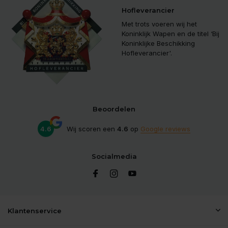
Hofleverancier
Met trots voeren wij het
Koninklijk Wapen en de titel ‘Bij
Koninklijke Beschikking
Hofleverancier'.
Beoordelen
4.6
Wij scoren een
4.6
op
Google reviews
Socialmedia
Klantenservice