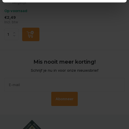
Vergelijk
Op voorraad
€2,49
Incl. btw
Mis nooit meer korting!
Schrijf je nu in voor onze nieuwsbrief
Abonneer