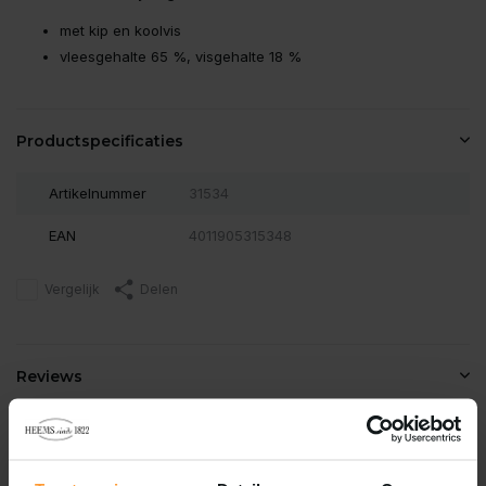
met kip en koolvis
vleesgehalte 65 %, visgehalte 18 %
Productspecificaties
Artikelnummer
31534
EAN
4011905315348
Vergelijk
Delen
Reviews
0
/
Based on 0 reviews
5
Er zijn nog geen reviews geschreven over dit product..