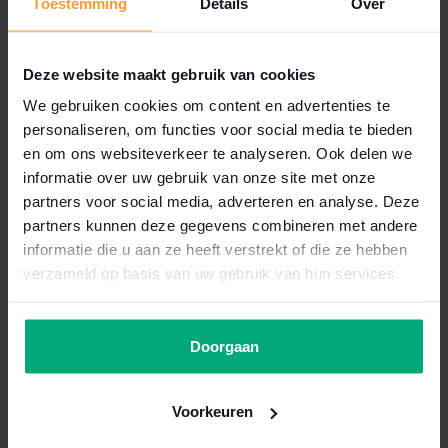
Toestemming
Details
Over
Schrijf je eigen review
Deze website maakt gebruik van cookies
We gebruiken cookies om content en advertenties te
Recent bekeken
personaliseren, om functies voor social media te bieden
en om ons websiteverkeer te analyseren. Ook delen we
informatie over uw gebruik van onze site met onze
partners voor social media, adverteren en analyse. Deze
partners kunnen deze gegevens combineren met andere
informatie die u aan ze heeft verstrekt of die ze hebben
verzameld op basis van uw gebruik van hun services.
Doorgaan
Trixie
Premio fish chicken stripes
75g
Voorkeuren