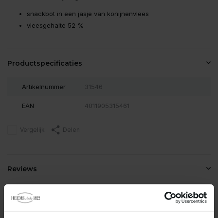
snackbot in een jasje van konijnenvlees
vleesgehalte 52 %
Productspecificaties
Artikelnummer
31546
EAN
4011905315461
Vergelijk
Delen
Reviews
0
/
Based on 0 reviews
5
Er zijn nog geen reviews geschreven over dit product..