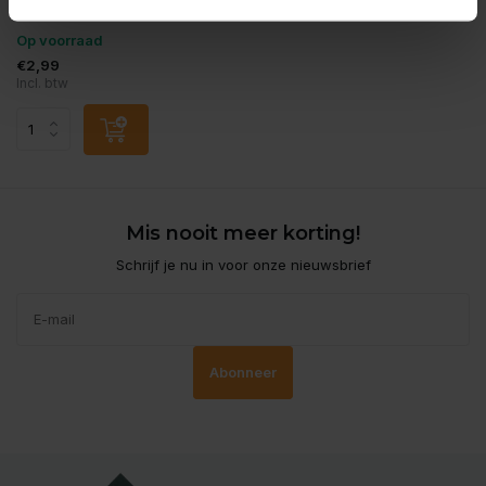
Vergelijk
Op voorraad
€2,99
Incl. btw
Mis nooit meer korting!
Schrijf je nu in voor onze nieuwsbrief
Abonneer