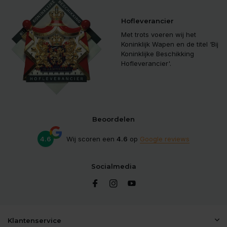
Hofleverancier
Met trots voeren wij het
Koninklijk Wapen en de titel ‘Bij
Koninklijke Beschikking
Hofleverancier'.
Beoordelen
4.6
Wij scoren een
4.6
op
Google reviews
Socialmedia
Klantenservice