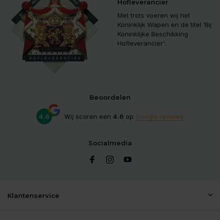
Hofleverancier
Met trots voeren wij het
Koninklijk Wapen en de titel ‘Bij
Koninklijke Beschikking
Hofleverancier'.
Beoordelen
4.6
Wij scoren een
4.6
op
Google reviews
Socialmedia
Klantenservice