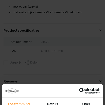
100 % vis (witvis)
met natuurlijke omega-3 en omega-6 vetzuren
Productspecificaties
Artikelnummer
31572
EAN
4011905315720
Vergelijk
Delen
Reviews
0
/
Based on 0 reviews
5
Er zijn nog geen reviews geschreven over dit product..
Toestemming
Details
Over