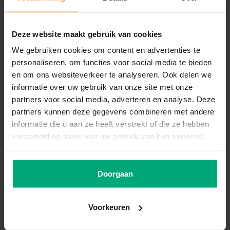
Schrijf je eigen review
Deze website maakt gebruik van cookies
We gebruiken cookies om content en advertenties te
personaliseren, om functies voor social media te bieden
Recent bekeken
en om ons websiteverkeer te analyseren. Ook delen we
informatie over uw gebruik van onze site met onze
partners voor social media, adverteren en analyse. Deze
partners kunnen deze gegevens combineren met andere
informatie die u aan ze heeft verstrekt of die ze hebben
verzameld op basis van uw gebruik van hun services.
Doorgaan
Trixie
Premio sushi twisters 60g
Voorkeuren
Vergelijk