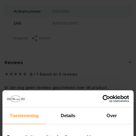
Artikelnummer
RSSJ06A
EAN
649510018411
Vergelijk
Delen
Reviews
0
/
Based on 0 reviews
5
Er zijn nog geen reviews geschreven over dit product..
Schrijf je eigen review
Toestemming
Details
Over
Recent bekeken