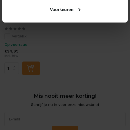
Voorkeuren
Rogz
Rogz lijn medium multi
black
Vergelijk
Op voorraad
€34,99
Incl. btw
Mis nooit meer korting!
Schrijf je nu in voor onze nieuwsbrief