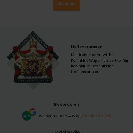
Abonneer
Hofleverancier
Met trots voeren wij het
Koninklijk Wapen en de titel ‘Bij
Koninklijke Beschikking
Hofleverancier'.
Beoordelen
4.6
Wij scoren een
4.6
op
Google reviews
Socialmedia