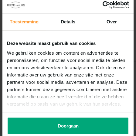
Reviews
0
/
Based on 0 reviews
5
Toestemming
Details
Over
Er zijn nog geen reviews geschreven over dit product..
Deze website maakt gebruik van cookies
Schrijf je eigen review
We gebruiken cookies om content en advertenties te
personaliseren, om functies voor social media te bieden
en om ons websiteverkeer te analyseren. Ook delen we
Recent bekeken
informatie over uw gebruik van onze site met onze
partners voor social media, adverteren en analyse. Deze
partners kunnen deze gegevens combineren met andere
informatie die u aan ze heeft verstrekt of die ze hebben
verzameld op basis van uw gebruik van hun services.
Doorgaan