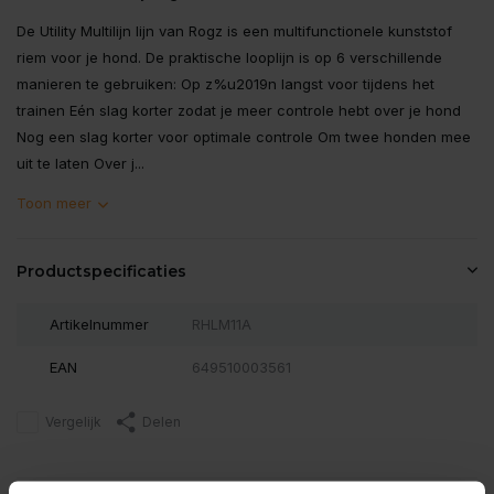
De Utility Multilijn lijn van Rogz is een multifunctionele kunststof
riem voor je hond. De praktische looplijn is op 6 verschillende
manieren te gebruiken: Op z%u2019n langst voor tijdens het
trainen Eén slag korter zodat je meer controle hebt over je hond
Nog een slag korter voor optimale controle Om twee honden mee
uit te laten Over j...
Toon meer
Productspecificaties
Artikelnummer
RHLM11A
EAN
649510003561
Vergelijk
Delen