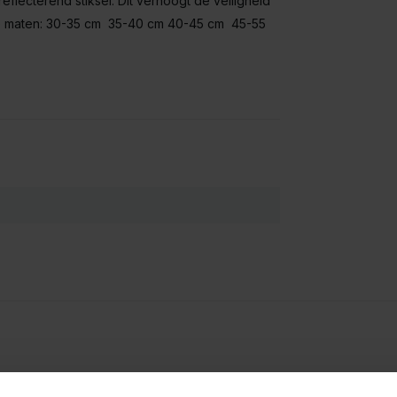
eflecterend stiksel. Dit verhoogt de veiligheid
 de maten: 30-35 cm 35-40 cm 40-45 cm 45-55