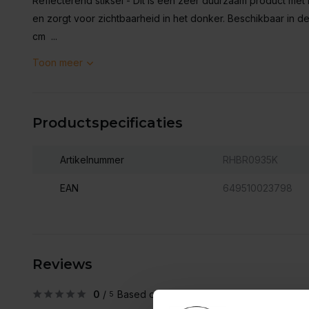
Reflecterend stiksel - Dit is een zeer duurzaam product met r
en zorgt voor zichtbaarheid in het donker. Beschikbaar in
cm ...
Toon meer
Productspecificaties
Artikelnummer
RHBR0935K
EAN
649510023798
Reviews
0
/
Based on 0 reviews
5