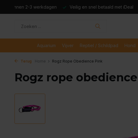
dagen
Veilig en snel betaald met iDeal
Boven de €50,- gr
Aquarium
Vijver
Reptiel / Schildpad
Hond
Terug
Home
Rogz Rope Obedience Pink
Rogz rope obedience