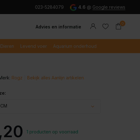
g en snel betaald met iDeal
023-5284079
4.6
@
Google reviews
0
Advies en informatie
Dieren
Levend voer
Aquarium onderhoud
Merk:
Rogz
Bekijk alles Aanlijn artikelen
Account
Account
aanmaken
aanmaken
ze:
 CM
,20
1 producten op voorraad