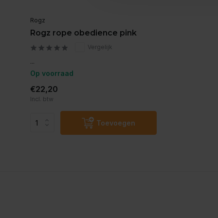
Rogz
Rogz rope obedience pink
Vergelijk
...
Op voorraad
€22,20
Incl. btw
Toevoegen