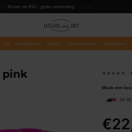
atis verzending
Verzending binnen 2-3 werkdagen
Veili
Kat
Knaagdieren
Vogels
Cadeaubonnen
Hengelsport
 pink
Maak een keu
30-35
€22