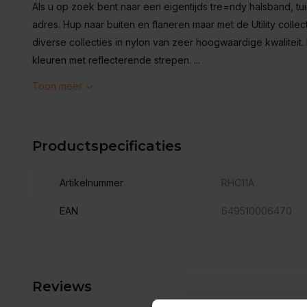
Als u op zoek bent naar een eigentijds tre=ndy halsband, tuig
adres. Hup naar buiten en flaneren maar met de Utility coll
diverse collecties in nylon van zeer hoogwaardige kwaliteit. D
kleuren met reflecterende strepen. ...
Toon meer
Productspecificaties
Artikelnummer
RHC11A
EAN
649510006470
Reviews