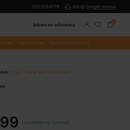
g en snel betaald met iDeal
023-5284079
4.6
@
Google reviews
0
Advies en informatie
Dieren
Levend voer
Aquarium onderhoud
Merk:
Rogz
Bekijk alles Halsbanden
Account
Account
aanmaken
aanmaken
ze:
,99
1 producten op voorraad