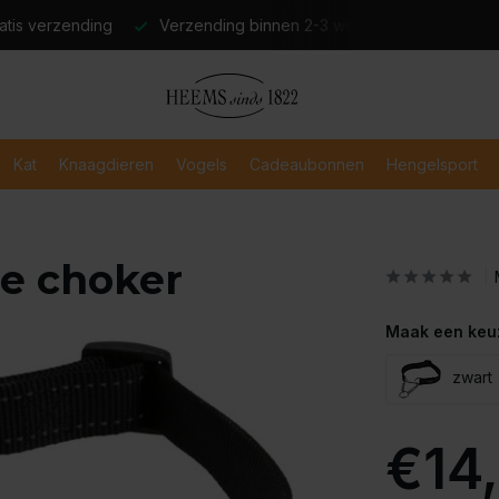
atis verzending
Verzending binnen 2-3 werkdagen
Veili
Kat
Knaagdieren
Vogels
Cadeaubonnen
Hengelsport
e choker
Maak een keu
zwart
€14