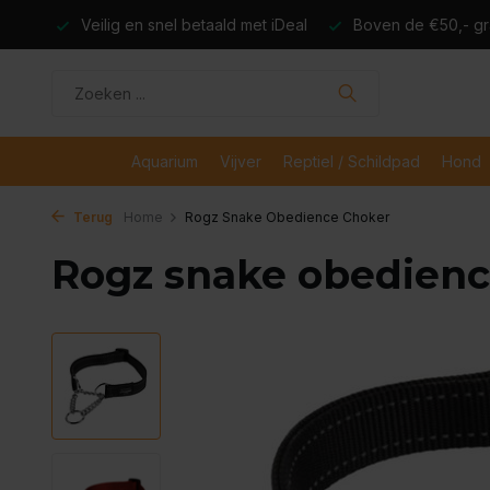
dagen
Veilig en snel betaald met iDeal
Boven de €50,- gr
Aquarium
Vijver
Reptiel / Schildpad
Hond
Terug
Home
Rogz Snake Obedience Choker
Rogz snake obedienc