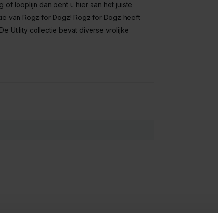
 of looplijn dan bent u hier aan het juiste
ectie van Rogz for Dogz! Rogz for Dogz heeft
e Utility collectie bevat diverse vrolijke