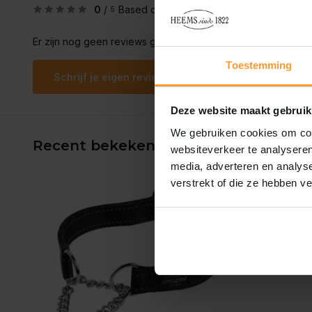
0
/
Based on 0 reviews
5
Er zijn nog geen reviews geschreven over dit product..
Toestemming
Schrijf je eigen review
Deze website maakt gebruik
We gebruiken cookies om cont
Recent bekeken
websiteverkeer te analyseren
media, adverteren en analys
verstrekt of die ze hebben v