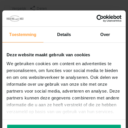
Vergelijk
Delen
Reviews
Toestemming
Details
Over
0
/
Based on 0 reviews
5
Deze website maakt gebruik van cookies
Er zijn nog geen reviews geschreven over dit product..
We gebruiken cookies om content en advertenties te
Schrijf je eigen review
personaliseren, om functies voor social media te bieden
en om ons websiteverkeer te analyseren. Ook delen we
informatie over uw gebruik van onze site met onze
partners voor social media, adverteren en analyse. Deze
Recent bekeken
partners kunnen deze gegevens combineren met andere
informatie die u aan ze heeft verstrekt of die ze hebben
verzameld op basis van uw gebruik van hun services.