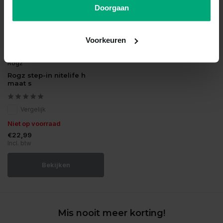
Doorgaan
Voorkeuren
Rogz
Rogz step-in nitelife h
maat s
Vergelijk
Niet op voorraad
€22,99
Incl. btw
Bekijken
Mis nooit meer korting!