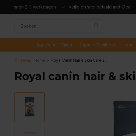
dagen
Veilig en snel betaald met iDeal
Boven de €50,- gr
Aquarium
Vijver
Reptiel / Schildpad
Hond
Terug
Home
Royal Canin Hair & Skin Care 2...
Royal canin hair & sk