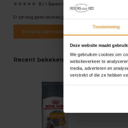
0
/
Based on 0 reviews
5
Er zijn nog geen reviews geschreven over dit product..
Toestemming
Schrijf je eigen review
Deze website maakt gebruik
We gebruiken cookies om cont
Recent bekeken
websiteverkeer te analyseren
media, adverteren en analys
verstrekt of die ze hebben v