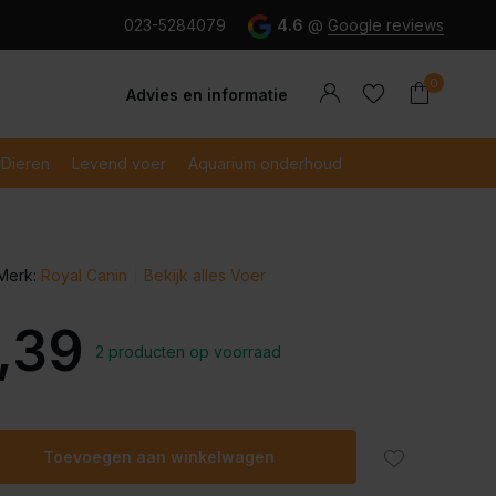
g en snel betaald met iDeal
023-5284079
4.6
@
Google reviews
0
Advies en informatie
Dieren
Levend voer
Aquarium onderhoud
Merk:
Royal Canin
Bekijk alles Voer
Account
Account
aanmaken
aanmaken
,39
2 producten op voorraad
Toevoegen aan winkelwagen