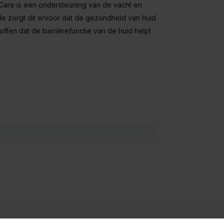
 Care is een ondersteuning van de vacht en
e zorgt dit ervoor dat de gezondheid van huid
offen dat de barrièrefunctie van de huid helpt