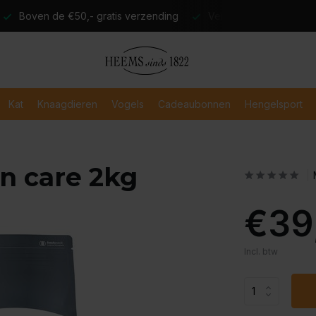
atis verzending
Verzending binnen 2-3 werkdagen
Veili
Kat
Knaagdieren
Vogels
Cadeaubonnen
Hengelsport
in care 2kg
€39
Incl. btw