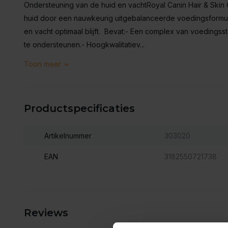
Ondersteuning van de huid en vachtRoyal Canin Hair & Skin
huid door een nauwkeurig uitgebalanceerde voedingsformul
en vacht optimaal blijft. Bevat:- Een complex van voedingsst
te ondersteunen.- Hoogkwalitatiev...
Toon meer
Productspecificaties
Artikelnummer
303020
EAN
3182550721738
Reviews