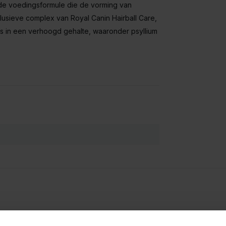
rde voedingsformule die de vorming van
clusieve complex van Royal Canin Hairball Care,
s in een verhoogd gehalte, waaronder psyllium