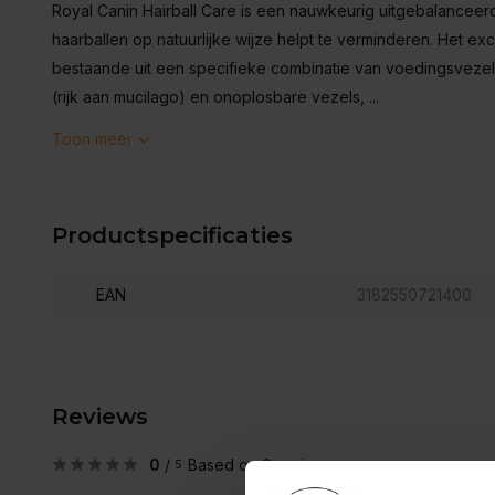
Royal Canin Hairball Care is een nauwkeurig uitgebalancee
haarballen op natuurlijke wijze helpt te verminderen. Het ex
bestaande uit een specifieke combinatie van voedingsvezel
(rijk aan mucilago) en onoplosbare vezels, ...
Toon meer
Productspecificaties
EAN
3182550721400
Reviews
0
/
Based on 0 reviews
5