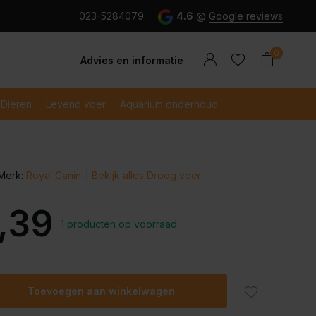
g en snel betaald met iDeal
023-5284079
4.6
@
Google reviews
0
Advies en informatie
Dieren
Levend voer
Aquarium onderhoud
Merk:
Royal Canin
Bekijk alles Droog voer
Account
Account
aanmaken
aanmaken
,39
1 producten op voorraad
Toevoegen aan winkelwagen