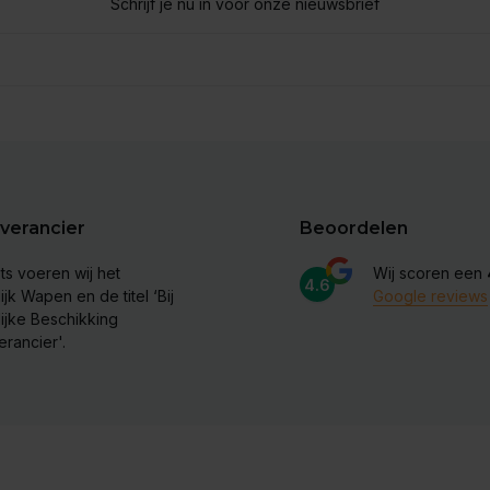
Schrijf je nu in voor onze nieuwsbrief
verancier
Beoordelen
ts voeren wij het
Wij scoren een
4.6
ijk Wapen en de titel ‘Bij
Google reviews
lijke Beschikking
erancier'.