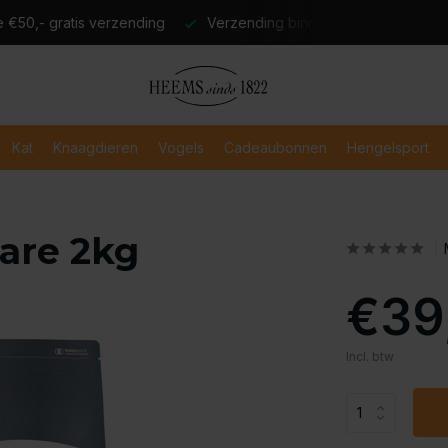
atis verzending
Verzending binnen 2-3 werkdagen
Veili
Kat
Knaagdieren
Vogels
Cadeaubonnen
Hengelsport
care 2kg
€39
Incl. btw