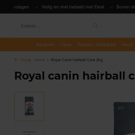
dagen
Veilig en snel betaald met iDeal
Boven de €50,- gr
Aquarium
Vijver
Reptiel / Schildpad
Hond
Terug
Home
Royal Canin Hairball Care 2kg
Royal canin hairball 