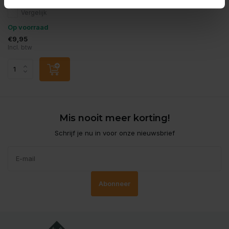
Vergelijk
Op voorraad
€9,95
Incl. btw
Mis nooit meer korting!
Schrijf je nu in voor onze nieuwsbrief
Abonneer