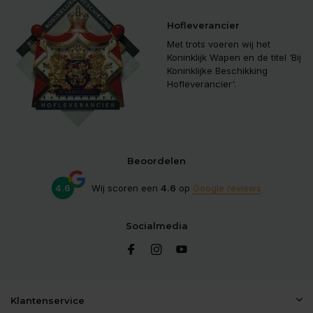
Hofleverancier
Met trots voeren wij het
Koninklijk Wapen en de titel ‘Bij
Koninklijke Beschikking
Hofleverancier'.
Beoordelen
4.6
Wij scoren een
4.6
op
Google reviews
Socialmedia
Klantenservice