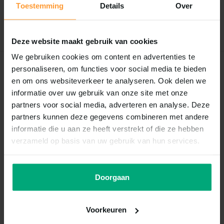
Toestemming
Details
Over
Schrijf je eigen review
Deze website maakt gebruik van cookies
We gebruiken cookies om content en advertenties te
personaliseren, om functies voor social media te bieden
Recent bekeken
en om ons websiteverkeer te analyseren. Ook delen we
informatie over uw gebruik van onze site met onze
partners voor social media, adverteren en analyse. Deze
partners kunnen deze gegevens combineren met andere
informatie die u aan ze heeft verstrekt of die ze hebben
verzameld op basis van uw gebruik van hun services.
Doorgaan
Sanal
Sanal relax hond en kat
Voorkeuren
15tb