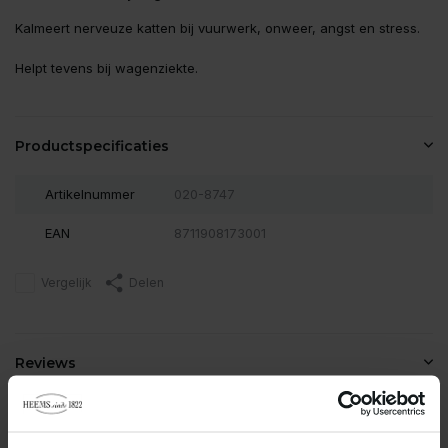
Kalmeert nerveuze katten bij vuurwerk, onweer, angst en stress.
Helpt tevens bij wagenziekte.
Productspecificaties
Artikelnummer
020-8747
EAN
8711908173001
Vergelijk
Delen
Reviews
0
/
Based on 0 reviews
5
Er zijn nog geen reviews geschreven over dit product..