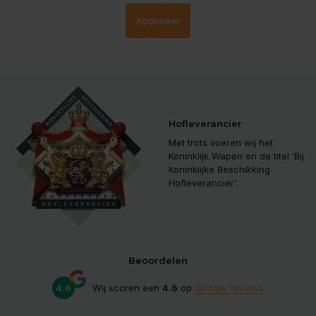
Abonneer
Hofleverancier
Met trots voeren wij het
Koninklijk Wapen en de titel ‘Bij
Koninklijke Beschikking
Hofleverancier'.
Beoordelen
4.6
Wij scoren een
4.6
op
Google reviews