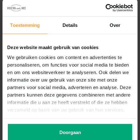
Reviews
0
/
Based on 0 reviews
5
Toestemming
Details
Over
Er zijn nog geen reviews geschreven over dit product..
Deze website maakt gebruik van cookies
Schrijf je eigen review
We gebruiken cookies om content en advertenties te
personaliseren, om functies voor social media te bieden
en om ons websiteverkeer te analyseren. Ook delen we
informatie over uw gebruik van onze site met onze
Recent bekeken
partners voor social media, adverteren en analyse. Deze
partners kunnen deze gegevens combineren met andere
informatie die u aan ze heeft verstrekt of die ze hebben
verzameld op basis van uw gebruik van hun services.
Doorgaan