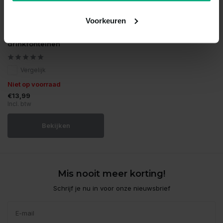
Voorkeuren
Petsafe
Schoonmaak kit voor
drinkfonteinen
Vergelijk
Niet op voorraad
€13,99
Incl. btw
Bekijken
Mis nooit meer korting!
Schrijf je nu in voor onze nieuwsbrief