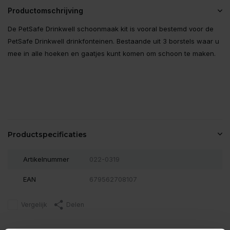
Productomschrijving
De PetSafe Drinkwell schoonmaak kit is vooral bestemd voor de
PetSafe Drinkwell drinkfonteinen. Bestaande uit 3 borstels waar u
mee in alle hoeken en gaatjes kunt komen om schoon te maken.
Productspecificaties
Artikelnummer
022-0319
EAN
679562708107
Vergelijk
Delen