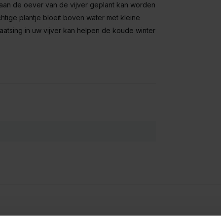
 aan de oever van de vijver geplant kan worden
htige plantje bloeit boven water met kleine
laatsing in uw vijver kan helpen de koude winter