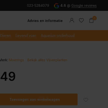
g en snel betaald met iDeal
023-5284079
4.6
@
Google reviews
0
Advies en informatie
Dieren
Levend voer
Aquarium onderhoud
Merk:
Moerings
Bekijk alles Vijverplanten
Account
Account
aanmaken
aanmaken
,49
Toevoegen aan winkelwagen