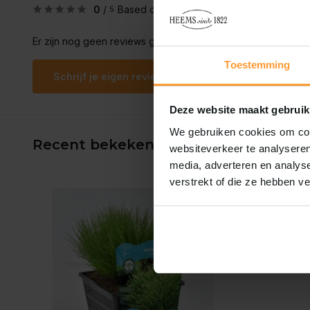
0
/
Based on 0 reviews
5
Er zijn nog geen reviews geschreven over dit product..
Toestemming
Schrijf je eigen review
Deze website maakt gebruik
We gebruiken cookies om cont
Recent bekeken
websiteverkeer te analyseren
media, adverteren en analys
verstrekt of die ze hebben v