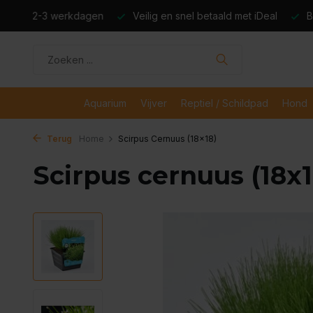
dagen
Veilig en snel betaald met iDeal
Boven de €50,- gr
Aquarium
Vijver
Reptiel / Schildpad
Hond
Terug
Home
Scirpus Cernuus (18x18)
Scirpus cernuus (18x1