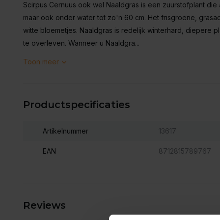
Scirpus Cernuus ook wel Naaldgras is een zuurstofplant die
maar ook onder water tot zo'n 60 cm. Het frisgroene, grasac
witte bloemetjes. Naaldgras is redelijk winterhard, diepere p
te overleven. Wanneer u Naaldgra...
Toon meer
Productspecificaties
Artikelnummer
13617
EAN
8712815789767
Reviews