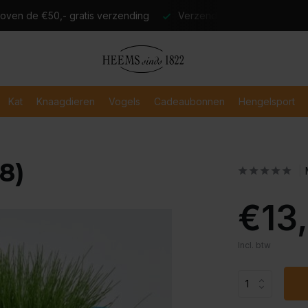
atis verzending
Verzending binnen 2-3 werkdagen
Veili
Kat
Knaagdieren
Vogels
Cadeaubonnen
Hengelsport
8)
€13
Incl. btw