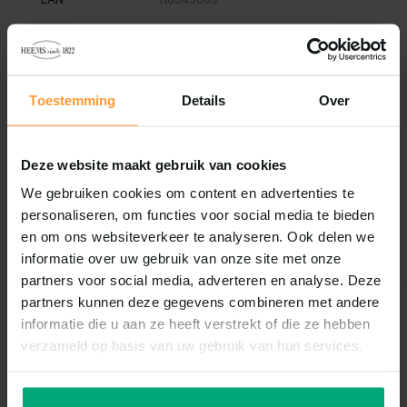
Vergelijk
Delen
Toestemming
Details
Over
Reviews
0
/
Based on 0 reviews
5
Deze website maakt gebruik van cookies
Er zijn nog geen reviews geschreven over dit product..
We gebruiken cookies om content en advertenties te
personaliseren, om functies voor social media te bieden
en om ons websiteverkeer te analyseren. Ook delen we
Schrijf je eigen review
informatie over uw gebruik van onze site met onze
partners voor social media, adverteren en analyse. Deze
partners kunnen deze gegevens combineren met andere
Recent bekeken
informatie die u aan ze heeft verstrekt of die ze hebben
verzameld op basis van uw gebruik van hun services.