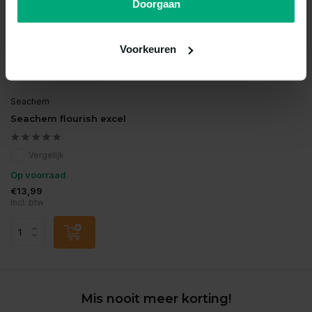
Doorgaan
Voorkeuren
Seachem
Seachem flourish excel
Vergelijk
Op voorraad
€13,99
Incl. btw
Mis nooit meer korting!