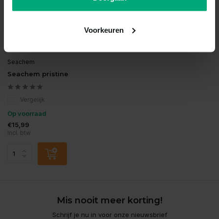
Voorkeuren
Seachem
Seachem pristine
Vergelijk
Op voorraad
€15,99
Incl. btw
Mis nooit meer korting!
Schrijf je nu in voor onze nieuwsbrief