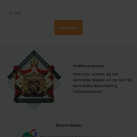
Abonneer
Hofleverancier
Met trots voeren wij het
Koninklijk Wapen en de titel ‘Bij
Koninklijke Beschikking
Hofleverancier'.
Beoordelen
4.6
Wij scoren een
4.6
op
Google reviews