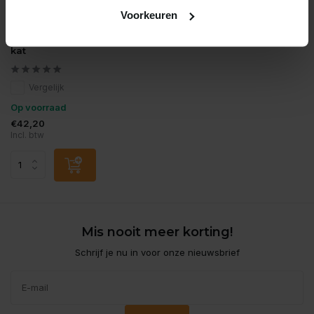
Voorkeuren
Seresto
Seresto vlo en tekenband
kat
Vergelijk
Op voorraad
€42,20
Incl. btw
Mis nooit meer korting!
Schrijf je nu in voor onze nieuwsbrief