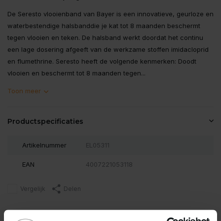
De Seresto vlooienband van Bayer is een innovatieve, geurloze en
waterbestendige halsbanddie je kat tot 8 maanden beschermt
tegen vlooien en teken. De halsband werkt doordat het continu
een lage dosering afgeeft van de werkzame stoffen imidacloprid
en flumethrine. Seresto heeft de volgende kenmerken: Doodt
vlooien en beschermt tot 8 maanden tegen...
Toon meer
Productspecificaties
Artikelnummer
EL05311
EAN
4007221053118
Vergelijk
Delen