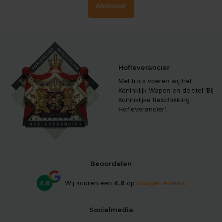
Abonneer
Hofleverancier
Met trots voeren wij het
Koninklijk Wapen en de titel ‘Bij
Koninklijke Beschikking
Hofleverancier'.
Beoordelen
4.6
Wij scoren een
4.6
op
Google reviews
Socialmedia