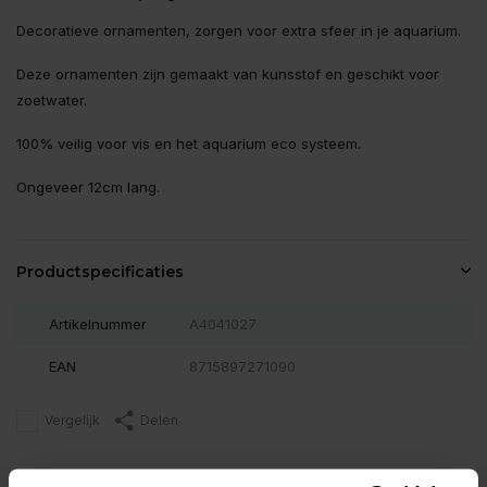
Decoratieve ornamenten, zorgen voor extra sfeer in je aquarium.
Deze ornamenten zijn gemaakt van kunsstof en geschikt voor
zoetwater.
100% veilig voor vis en het aquarium eco systeem.
Ongeveer 12cm lang.
Productspecificaties
Artikelnummer
A4041027
EAN
8715897271090
Vergelijk
Delen