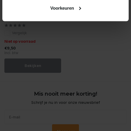
Voorkeuren
Superfish
Sf deco fortune cat
Vergelijk
Niet op voorraad
€9,50
Incl. btw
Bekijken
Mis nooit meer korting!
Schrijf je nu in voor onze nieuwsbrief