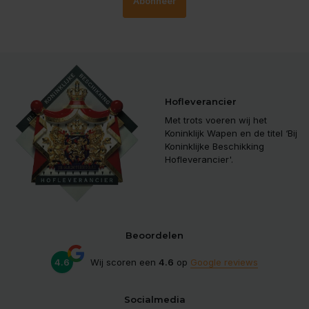
Abonneer
Hofleverancier
Met trots voeren wij het
Koninklijk Wapen en de titel ‘Bij
Koninklijke Beschikking
Hofleverancier'.
Beoordelen
4.6
Wij scoren een
4.6
op
Google reviews
Socialmedia