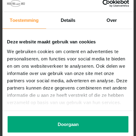
Reviews
0
/
Based on 0 reviews
5
Toestemming
Details
Over
Er zijn nog geen reviews geschreven over dit product..
Deze website maakt gebruik van cookies
Schrijf je eigen review
We gebruiken cookies om content en advertenties te
personaliseren, om functies voor social media te bieden
en om ons websiteverkeer te analyseren. Ook delen we
informatie over uw gebruik van onze site met onze
Recent bekeken
partners voor social media, adverteren en analyse. Deze
partners kunnen deze gegevens combineren met andere
informatie die u aan ze heeft verstrekt of die ze hebben
verzameld op basis van uw gebruik van hun services.
Doorgaan