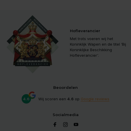
Hofleverancier
Met trots voeren wij het
Koninklijk Wapen en de titel ‘Bij
Koninklijke Beschikking
Hofleverancier'.
Beoordelen
4.6
Wij scoren een
4.6
op
Google reviews
Socialmedia