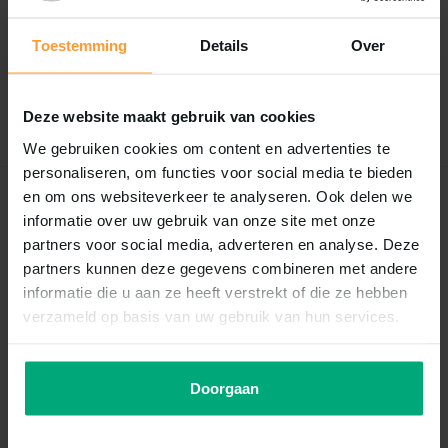
0
/
Based on 0 reviews
5
Toestemming
Details
Over
Er zijn nog geen reviews geschreven over dit product..
Schrijf je eigen review
Deze website maakt gebruik van cookies
We gebruiken cookies om content en advertenties te
personaliseren, om functies voor social media te bieden
en om ons websiteverkeer te analyseren. Ook delen we
Recent bekeken
informatie over uw gebruik van onze site met onze
partners voor social media, adverteren en analyse. Deze
partners kunnen deze gegevens combineren met andere
informatie die u aan ze heeft verstrekt of die ze hebben
verzameld op basis van uw gebruik van hun services.
Doorgaan
Superfish