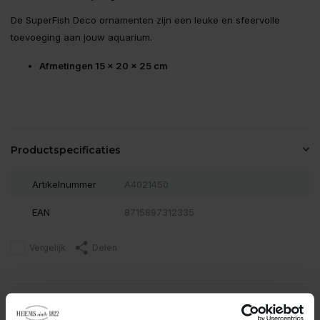
De SuperFish Deco ornamenten zijn een leuke en sfeervolle
toevoeging aan jouw aquarium.
Afmetingen 15 x 20 x 25 cm
Productspecificaties
Artikelnummer
A4021450
EAN
8715897312335
Vergelijk
Delen
Reviews