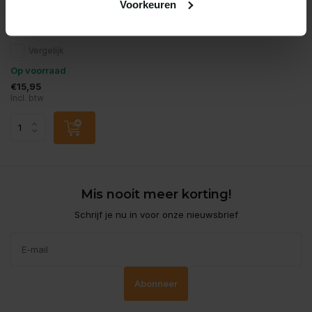
Voorkeuren
Sf deco garden dory
Vergelijk
Op voorraad
€15,95
Incl. btw
Mis nooit meer korting!
Schrijf je nu in voor onze nieuwsbrief
Abonneer