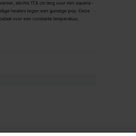
er, slechts 17,8 cm lang voor mini aquaria.-
ilige heaters tegen een gunstige prijs.-Deze
staat voor een constante temperatuur,