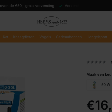
atis verzending
Verzending binnen 2-3 werkdagen
Veili
Kat
Knaagdieren
Vogels
Cadeaubonnen
Hengelsport
Maak een keu
50 W
€16