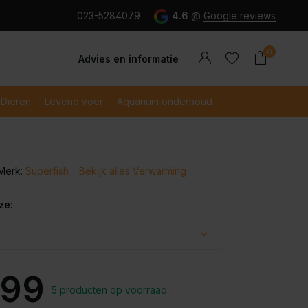
g en snel betaald met iDeal
023-5284079
4.6
@
Google reviews
0
Advies en informatie
Dieren
Levend voer
Aquarium onderhoud
Merk:
Superfish
Bekijk alles Verwarming
Account
Account
aanmaken
aanmaken
ze:
,99
5 producten op voorraad