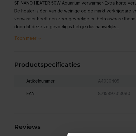
SF NANO HEATER 50W Aquarium verwarmer-Extra korte verwarm
De heater is één van de weinige op de markt verkrijgbare ve
verwarmer heeft een zeer gevoelige en betrouwbare thermo
doordat deze zo gevoelig is heb je dus nauwelijks...
Toon meer
Productspecificaties
Artikelnummer
A4030405
EAN
8715897313080
Reviews