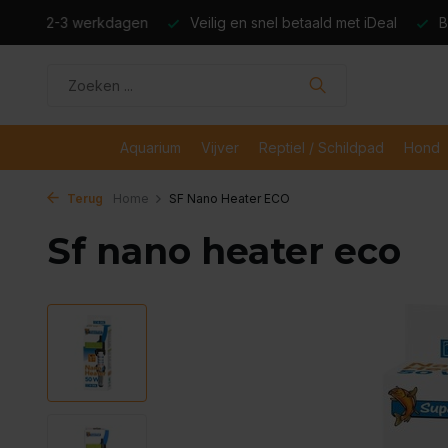
dagen
Veilig en snel betaald met iDeal
Boven de €50,- gr
Aquarium
Vijver
Reptiel / Schildpad
Hond
Terug
Home
SF Nano Heater ECO
Sf nano heater eco