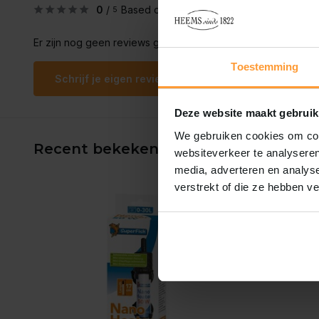
0
/
Based on 0 reviews
5
Er zijn nog geen reviews geschreven over dit product..
Toestemming
Schrijf je eigen review
Deze website maakt gebruik
We gebruiken cookies om cont
Recent bekeken
websiteverkeer te analyseren
media, adverteren en analys
verstrekt of die ze hebben v