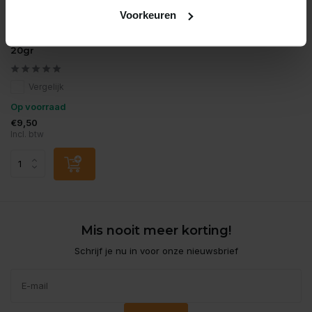
Voorkeuren
PREDOX
Predox ss pike float set
20gr
Vergelijk
Op voorraad
€9,50
Incl. btw
Mis nooit meer korting!
Schrijf je nu in voor onze nieuwsbrief