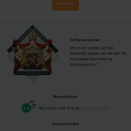
Abonneer
Hofleverancier
Met trots voeren wij het
Koninklijk Wapen en de titel ‘Bij
Koninklijke Beschikking
Hofleverancier'.
Beoordelen
4.6
Wij scoren een
4.6
op
Google reviews
Socialmedia