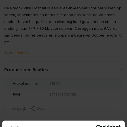
De Predox Pike Float Kit is een alles-in-een set voor het vissen op
snoek, snoekbaars en baars met dood aas.Naast de 20 grams
dobber bevat het pakket een eivormig lood gewicht een stalen
onderlijn van 7x7 - 30 Lb voorzien van 2 dreggen maat 6.Verder
zijn beads, buffer beads en stoppers inbegrepenDobber lengte: 15
cm...
Toon meer
Productspecificaties
Artikelnummer
21975
EAN
8713218219752
Vergelijk
Delen