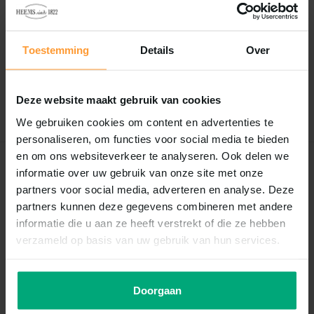
Reviews
0
/
Based on 0 reviews
5
Toestemming
Details
Over
Er zijn nog geen reviews geschreven over dit product..
Deze website maakt gebruik van cookies
Schrijf je eigen review
We gebruiken cookies om content en advertenties te
personaliseren, om functies voor social media te bieden
en om ons websiteverkeer te analyseren. Ook delen we
Recent bekeken
informatie over uw gebruik van onze site met onze
partners voor social media, adverteren en analyse. Deze
partners kunnen deze gegevens combineren met andere
informatie die u aan ze heeft verstrekt of die ze hebben
verzameld op basis van uw gebruik van hun services.
Doorgaan