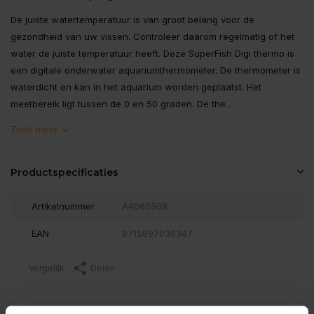
De juiste watertemperatuur is van groot belang voor de
gezondheid van uw vissen. Controleer daarom regelmatig of het
water de juiste temperatuur heeft. Deze SuperFish Digi thermo is
een digitale onderwater aquariumthermometer. De thermometer is
waterdicht en kan in het aquarium worden geplaatst. Het
meetbereik ligt tussen de 0 en 50 graden. De the...
Toon meer
Productspecificaties
Artikelnummer
A4060508
EAN
8715897036347
Vergelijk
Delen