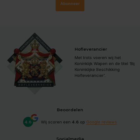
Abonneer
Hofleverancier
Met trots voeren wij het
Koninklijk Wapen en de titel ‘Bij
Koninklijke Beschikking
Hofleverancier'.
Beoordelen
4.6
Wij scoren een
4.6
op
Google reviews
Socialmedia