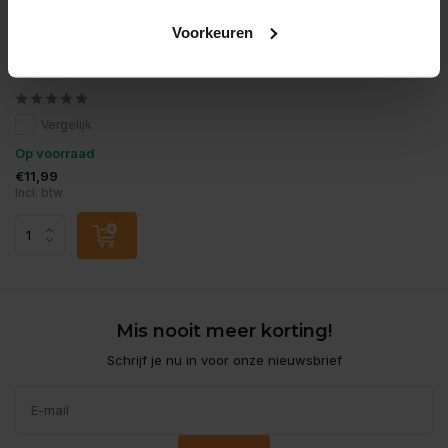
Voorkeuren
Superfish
Superfish digitale
thermometer
Vergelijk
Op voorraad
€11,99
Incl. btw
Mis nooit meer korting!
Schrijf je nu in voor onze nieuwsbrief