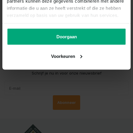
partners kunnen deze gegevens combineren met andere
Vergelijk
informatie die u aan ze heeft verstrekt of die ze hebben
Op voorraad
verzameld op basis van uw gebruik van hun services.
€2,75
Incl. btw
Doorgaan
Voorkeuren
Mis nooit meer korting!
Schrijf je nu in voor onze nieuwsbrief
Abonneer