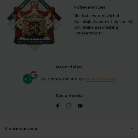
Hofleverancier
Met trots voeren wij het
Koninklijk Wapen en de titel ‘Bij
Koninklijke Beschikking
Hofleverancier'.
Beoordelen
4.6
Wij scoren een
4.6
op
Google reviews
Socialmedia
Klantenservice