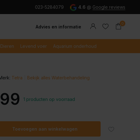
g en snel betaald met iDeal
023-5284079
4.6
@
Google reviews
0
Advies en informatie
Dieren
Levend voer
Aquarium onderhoud
Merk:
Tetra
Bekijk alles Waterbehandeling
Account
Account
aanmaken
aanmaken
,99
1 producten op voorraad
Toevoegen aan winkelwagen