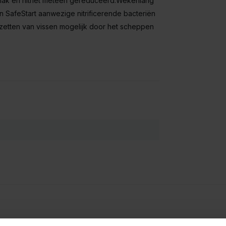
niak en nitriet meteen gereduceerd.Wekenlang
n SafeStart aanwezige nitrificerende bacteriën
zetten van vissen mogelijk door het scheppen