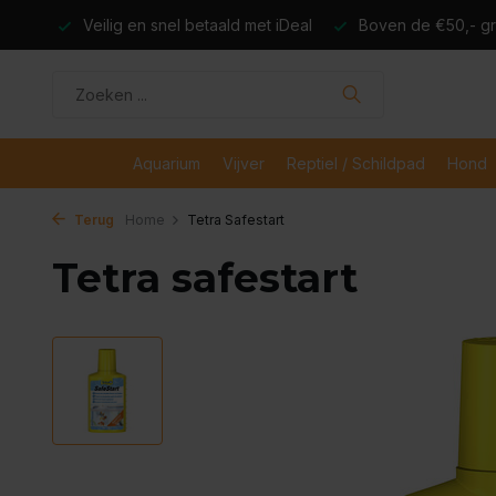
dagen
Veilig en snel betaald met iDeal
Boven de €50,- gr
Aquarium
Vijver
Reptiel / Schildpad
Hond
Terug
Home
Tetra Safestart
Tetra safestart