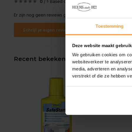
0
/
Based on 0 reviews
5
Er zijn nog geen reviews geschreven over dit product..
Toestemming
Schrijf je eigen review
Deze website maakt gebruik
We gebruiken cookies om cont
Recent bekeken
websiteverkeer te analyseren
media, adverteren en analys
verstrekt of die ze hebben v