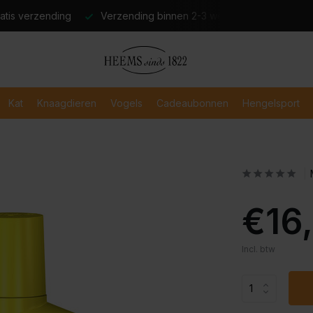
atis verzending
Verzending binnen 2-3 werkdagen
Veili
Kat
Knaagdieren
Vogels
Cadeaubonnen
Hengelsport
€16
Incl. btw