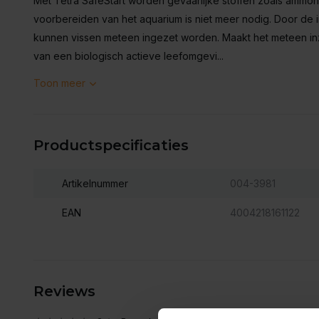
Met Tetra SafeStart worden gevaarlijke stoffen zoals ammo
voorbereiden van het aquarium is niet meer nodig. Door de i
kunnen vissen meteen ingezet worden. Maakt het meteen in
van een biologisch actieve leefomgevi...
Toon meer
Productspecificaties
Artikelnummer
004-3981
EAN
4004218161122
Reviews