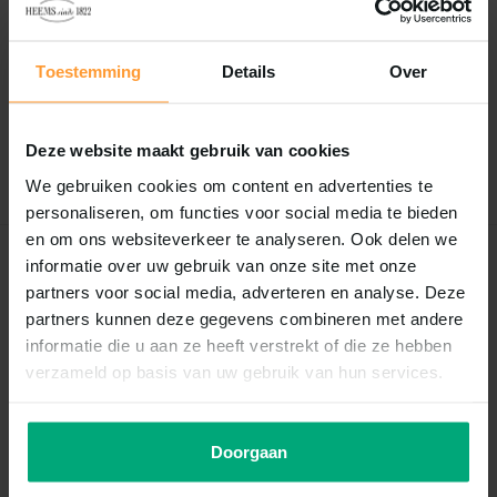
Reviews
0
/
Based on 0 reviews
5
Toestemming
Details
Over
Er zijn nog geen reviews geschreven over dit product..
Deze website maakt gebruik van cookies
Schrijf je eigen review
We gebruiken cookies om content en advertenties te
personaliseren, om functies voor social media te bieden
en om ons websiteverkeer te analyseren. Ook delen we
informatie over uw gebruik van onze site met onze
Recent bekeken
partners voor social media, adverteren en analyse. Deze
partners kunnen deze gegevens combineren met andere
informatie die u aan ze heeft verstrekt of die ze hebben
verzameld op basis van uw gebruik van hun services.
Doorgaan