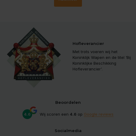
Hofleverancier
Met trots voeren wij het
Koninklijk Wapen en de titel ‘Bij
Koninklijke Beschikking
Hofleverancier'.
Beoordelen
4.6
Wij scoren een
4.6
op
Google reviews
Socialmedia