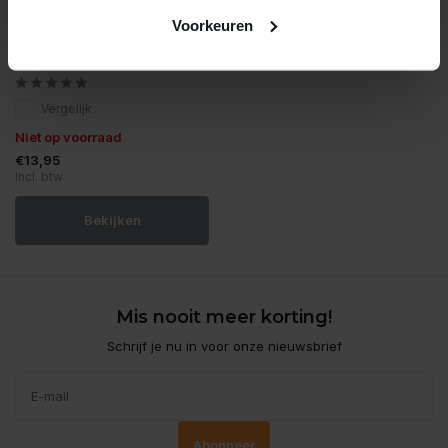
Voorkeuren
Tetra
Tetrapro energy 250ml
Vergelijk
Niet op voorraad
€13,95
Incl. btw
Bekijken
Mis nooit meer korting!
Schrijf je nu in voor onze nieuwsbrief
Abonneer