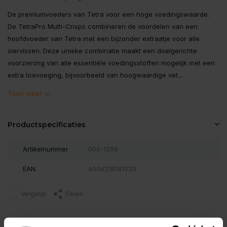
De premiumvoeders van Tetra voor een hoge voedingswaarde.
De TetraPro Multi-Crisps combineren de voordelen van een
hoofdvoeder van Tetra met een bijzonder extraatje voor alle
siervissen. Deze unieke combinatie maakt een doelgerichte
voorziening van alle essentiële voedingsstoffen mogelijk met een
extra toevoeging, bijvoorbeeld van hoogwaardige vet...
Toon meer
Productspecificaties
Artikelnummer
004-1286
EAN
4004218141520
Vergelijk
Delen