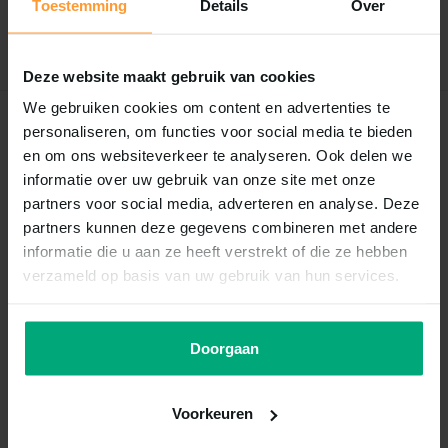
Toestemming
Details
Over
Schrijf je eigen review
Deze website maakt gebruik van cookies
We gebruiken cookies om content en advertenties te
Recent bekeken
personaliseren, om functies voor social media te bieden
en om ons websiteverkeer te analyseren. Ook delen we
informatie over uw gebruik van onze site met onze
partners voor social media, adverteren en analyse. Deze
partners kunnen deze gegevens combineren met andere
informatie die u aan ze heeft verstrekt of die ze hebben
verzameld op basis van uw gebruik van hun services.
Doorgaan
Tetra
Tetratec zuigers in
300/400/600 4st
Voorkeuren