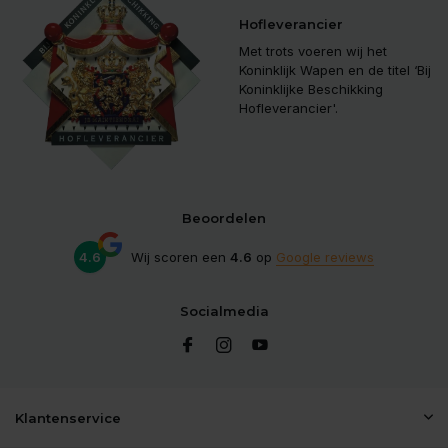
Hofleverancier
Met trots voeren wij het
Koninklijk Wapen en de titel ‘Bij
Koninklijke Beschikking
Hofleverancier'.
Beoordelen
4.6
Wij scoren een
4.6
op
Google reviews
Socialmedia
Klantenservice