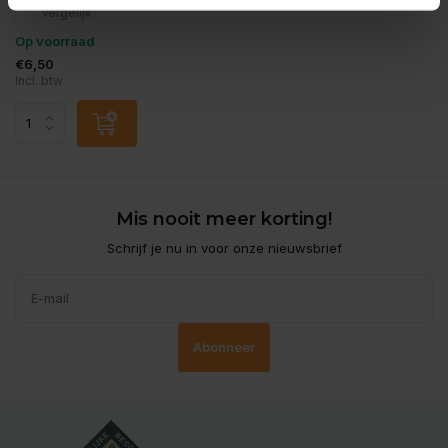
Vergelijk
Op voorraad
€6,50
Incl. btw
Mis nooit meer korting!
Schrijf je nu in voor onze nieuwsbrief
Abonneer