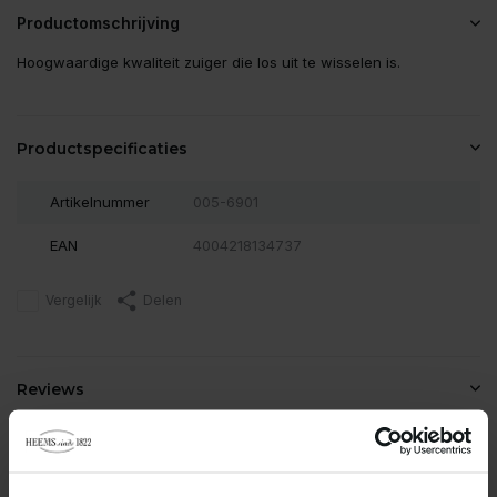
Productomschrijving
Hoogwaardige kwaliteit zuiger die los uit te wisselen is.
Productspecificaties
Artikelnummer
005-6901
EAN
4004218134737
Vergelijk
Delen
Reviews
0
/
Based on 0 reviews
5
Er zijn nog geen reviews geschreven over dit product..