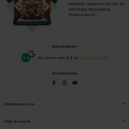
Koninklijk Wapen en de titel ‘Bij
Koninklijke Beschikking
Hofleverancier'.
Beoordelen
4.6
Wij scoren een
4.6
op
Google reviews
Socialmedia
Klantenservice
Mijn account