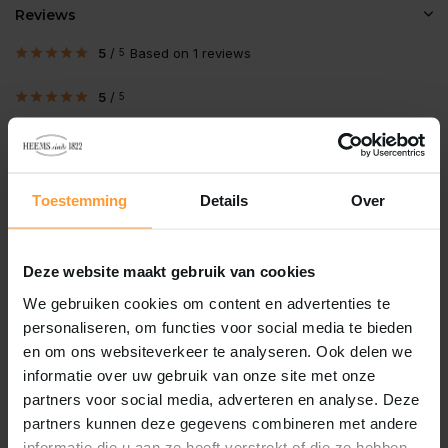
Reviews
5
/
Based on 1 reviews
5
5
/
5
Gepost door:
Ronnie
op 16 April 2024
Fantastische en zeer
ondergewaardeerde hengel! Tot
Toestemming
Details
Over
mijn verbazing heb ik met de carbon
top gemonteerd, al enkele grotere
vissen kunnen landen: 1 karper van
Deze website maakt gebruik van cookies
52cm, enkele brasems van 60cm+,
We gebruiken cookies om content en advertenties te
en een per ongeluk gehaakte snoek
personaliseren, om functies voor social media te bieden
van ...
en om ons websiteverkeer te analyseren. Ook delen we
Lees meer
informatie over uw gebruik van onze site met onze
partners voor social media, adverteren en analyse. Deze
Schrijf je eigen review
partners kunnen deze gegevens combineren met andere
informatie die u aan ze heeft verstrekt of die ze hebben