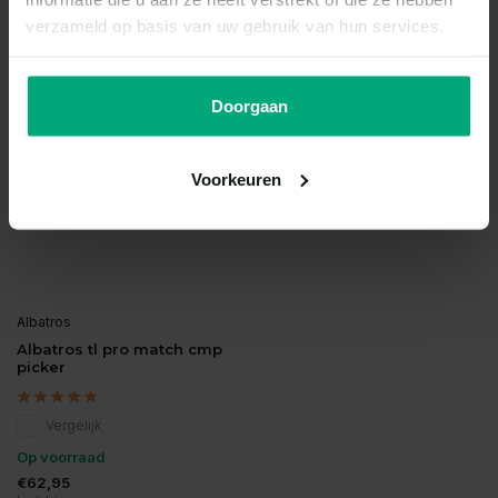
verzameld op basis van uw gebruik van hun services.
Recent bekeken
Doorgaan
Voorkeuren
Albatros
Albatros tl pro match cmp
picker
Vergelijk
Op voorraad
€62,95