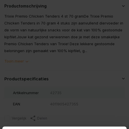
Productomschrijving
Trixie Premio Chicken Tenders 4 st 70 gramDe Trixie Premio
Chicken Tenders in 70 gram 4 stuks zijn aanvullend diervoeder in
de vorm van natuurlijke snacks voor de kat van 100% gestoomde
kipfilet.Jouw kat gezond verwennen doe je met deze smakelijke
Premio Chicken Tenders van Trixie! Deze lekkere gestoomde
beloningen zijn gemaakt van 100% kipfilet, g...
Toon meer
Productspecificaties
Artikelnummer
42735
EAN
4011905427355
Vergelijk
Delen