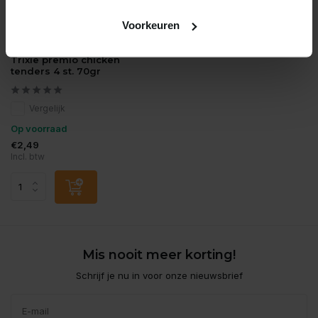
Voorkeuren
Trixie
Trixie premio chicken
tenders 4 st. 70gr
Vergelijk
Op voorraad
€2,49
Incl. btw
Mis nooit meer korting!
Schrijf je nu in voor onze nieuwsbrief