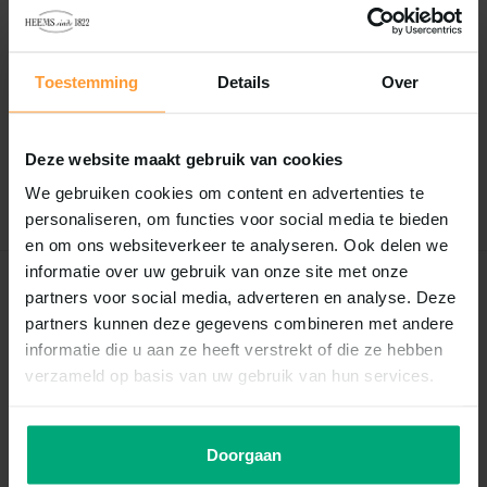
Reviews
Toestemming
Details
Over
0
/
Based on 0 reviews
5
Er zijn nog geen reviews geschreven over dit product..
Deze website maakt gebruik van cookies
Schrijf je eigen review
We gebruiken cookies om content en advertenties te
personaliseren, om functies voor social media te bieden
en om ons websiteverkeer te analyseren. Ook delen we
informatie over uw gebruik van onze site met onze
Recent bekeken
partners voor social media, adverteren en analyse. Deze
partners kunnen deze gegevens combineren met andere
informatie die u aan ze heeft verstrekt of die ze hebben
verzameld op basis van uw gebruik van hun services.
Doorgaan