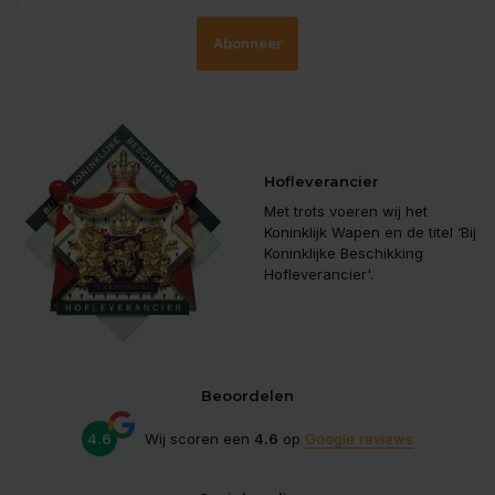
Abonneer
Hofleverancier
Met trots voeren wij het
Koninklijk Wapen en de titel ‘Bij
Koninklijke Beschikking
Hofleverancier'.
Beoordelen
4.6
Wij scoren een
4.6
op
Google reviews