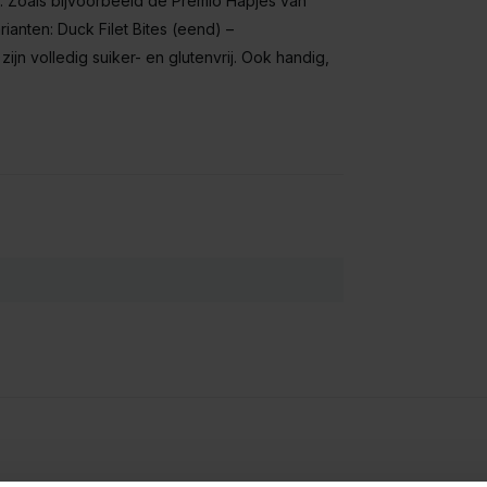
. Zoals bijvoorbeeld de Premio Hapjes van
rianten: Duck Filet Bites (eend) –
jn volledig suiker- en glutenvrij. Ook handig,