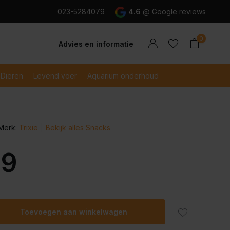
g en snel betaald met iDeal
023-5284079
4.6
@
Google reviews
0
Advies en informatie
Dieren
Levend voer
Aquarium onderhoud
Merk:
Trixie
Bekijk alles Snacks
Account
Account
aanmaken
aanmaken
99
Toevoegen aan winkelwagen