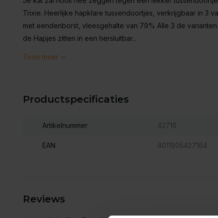
Je kat zal nooit nee zeggen tegen een lekker tussendoortje
Trixie. Heerlijke hapklare tussendoortjes, verkrijgbaar in 3 va
met eendenborst, vleesgehalte van 79% Alle 3 de varianten zi
de Hapjes zitten in een hersluitbar...
Toon meer
Productspecificaties
Artikelnummer
42716
EAN
4011905427164
Reviews