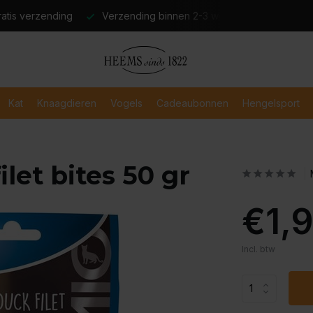
atis verzending
Verzending binnen 2-3 werkdagen
Veili
Kat
Knaagdieren
Vogels
Cadeaubonnen
Hengelsport
let bites 50 gr
€1,
Incl. btw