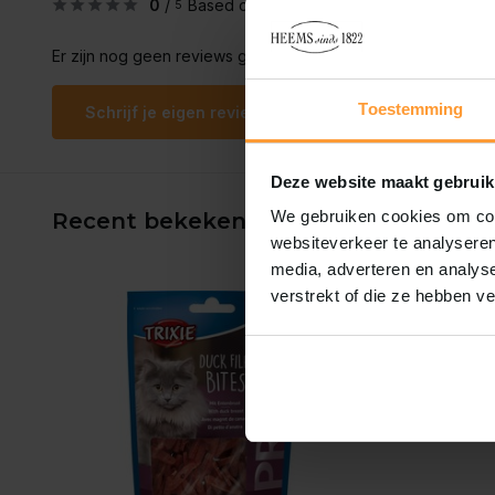
0
/
Based on 0 reviews
5
Er zijn nog geen reviews geschreven over dit product..
Toestemming
Schrijf je eigen review
Deze website maakt gebruik
We gebruiken cookies om cont
Recent bekeken
websiteverkeer te analyseren
media, adverteren en analys
verstrekt of die ze hebben v