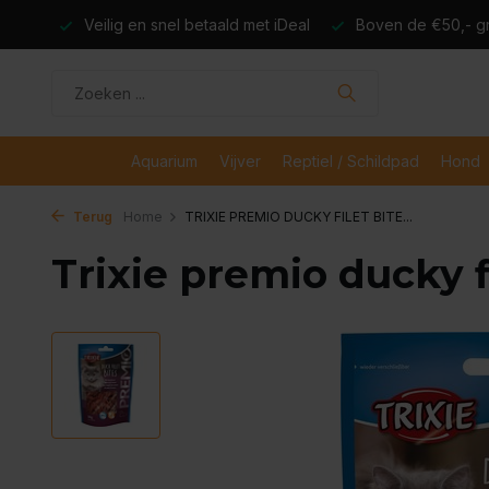
dagen
Veilig en snel betaald met iDeal
Boven de €50,- gr
Aquarium
Vijver
Reptiel / Schildpad
Hond
Terug
Home
TRIXIE PREMIO DUCKY FILET BITE...
Trixie premio ducky fi