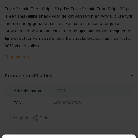
Trixie Premio Tuna Strips 20 grDe Trixie Premio Tuna Strips 20 gr
is een smakelijke snack voor de kat van tonijn en witvis, glutenvrij
met een hoog gehalte aan vis. Een ideaal tussendoortje voor
jouw dier! Jouw kat zal gek zijn op de rijke smaak van tonijn en de
fijne structuur van deze snack. De snacks bestaan uit maar liefst
90% vis en zullen ...
Toon meer
Productspecificaties
Artikelnummer
42726
EAN
4011905427461
Vergelijk
Delen