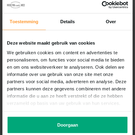
Reviews
0
/
Based on 0 reviews
5
Toestemming
Details
Over
Er zijn nog geen reviews geschreven over dit product..
Deze website maakt gebruik van cookies
Schrijf je eigen review
We gebruiken cookies om content en advertenties te
personaliseren, om functies voor social media te bieden
en om ons websiteverkeer te analyseren. Ook delen we
Recent bekeken
informatie over uw gebruik van onze site met onze
partners voor social media, adverteren en analyse. Deze
partners kunnen deze gegevens combineren met andere
informatie die u aan ze heeft verstrekt of die ze hebben
verzameld op basis van uw gebruik van hun services.
Doorgaan