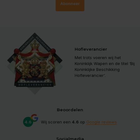
Abonneer
Hofleverancier
Met trots voeren wij het
Koninklijk Wapen en de titel ‘Bij
Koninklijke Beschikking
Hofleverancier'.
Beoordelen
4.6
Wij scoren een
4.6
op
Google reviews
Socialmedia