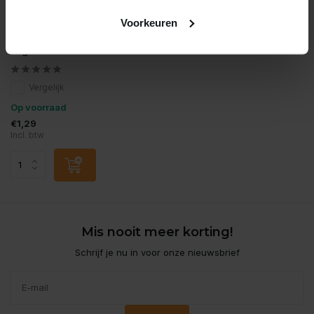
Voorkeuren
Trixie
Trixie premio tuna strips
50gr
Vergelijk
Op voorraad
€1,29
Incl. btw
Mis nooit meer korting!
Schrijf je nu in voor onze nieuwsbrief