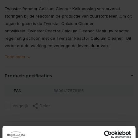
Twinstar Reactor Calcium Cleaner Kalkaanslag veroorzaakt
storingen bij de reactor in de productie van zuurstofbellen .Om dit
tegen te gaan is de Twinstar Calcium Cleaner
ontwikkeld. Twinstar Reactor Calcium Cleaner. Maak uw reactor
regelmatig schoon met de Twinstar Reactor Calcium Cleaner .Dit
verbeterd de werking en verlengd de levensduur van...
Toon meer
Productspecificaties
EAN
8809417578186
Vergelijk
Delen
Reviews