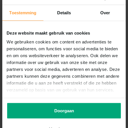
0
/
Based on 0 reviews
5
Toestemming
Details
Over
Er zijn nog geen reviews geschreven over dit product..
Schrijf je eigen review
Deze website maakt gebruik van cookies
We gebruiken cookies om content en advertenties te
personaliseren, om functies voor social media te bieden
en om ons websiteverkeer te analyseren. Ook delen we
Recent bekeken
informatie over uw gebruik van onze site met onze
partners voor social media, adverteren en analyse. Deze
partners kunnen deze gegevens combineren met andere
informatie die u aan ze heeft verstrekt of die ze hebben
verzameld op basis van uw gebruik van hun services.
Doorgaan
Twinstar