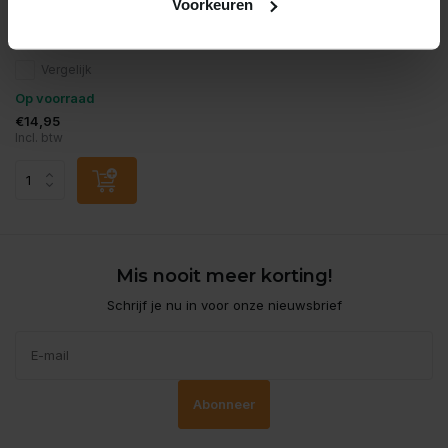
Voorkeuren
Twinstar calcium cleaner
Vergelijk
Op voorraad
€14,95
Incl. btw
Mis nooit meer korting!
Schrijf je nu in voor onze nieuwsbrief
Abonneer