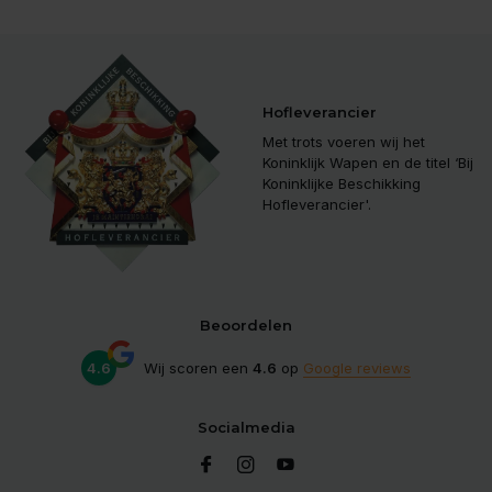
Hofleverancier
Met trots voeren wij het
Koninklijk Wapen en de titel ‘Bij
Koninklijke Beschikking
Hofleverancier'.
Beoordelen
4.6
Wij scoren een
4.6
op
Google reviews
Socialmedia