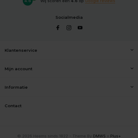
4.6
Wij scoren een
4.6
op
Google reviews
Socialmedia
Klantenservice
Mijn account
Informatie
Contact
© 2026 Heems sinds 1822 - Theme By
DMWS
x
Plus+