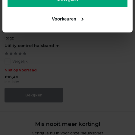
Voorkeuren
Rogz
Utility control halsband m
Vergelijk
Niet op voorraad
€16,49
Incl. btw
Bekijken
Mis nooit meer korting!
Schrijf je nu in voor onze nieuwsbrief