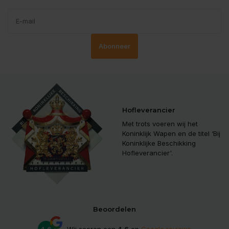
Abonneer
Hofleverancier
Met trots voeren wij het
Koninklijk Wapen en de titel ‘Bij
Koninklijke Beschikking
Hofleverancier'.
Beoordelen
4.6
Wij scoren een
4.6
op
Google reviews