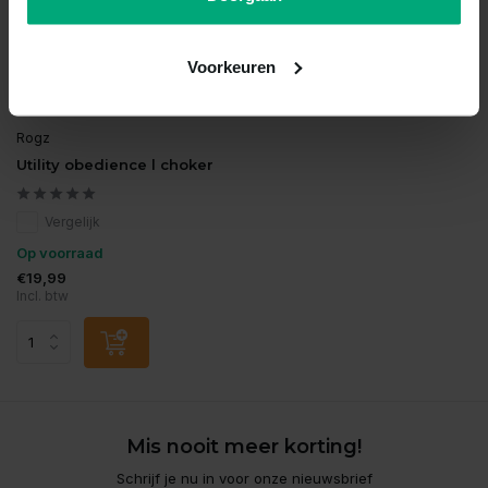
Voorkeuren
Rogz
Utility obedience l choker
Vergelijk
Op voorraad
€19,99
Incl. btw
Mis nooit meer korting!
Schrijf je nu in voor onze nieuwsbrief