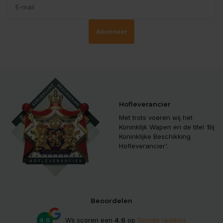
Abonneer
Hofleverancier
Met trots voeren wij het
Koninklijk Wapen en de titel ‘Bij
Koninklijke Beschikking
Hofleverancier'.
Beoordelen
4.6
Wij scoren een
4.6
op
Google reviews