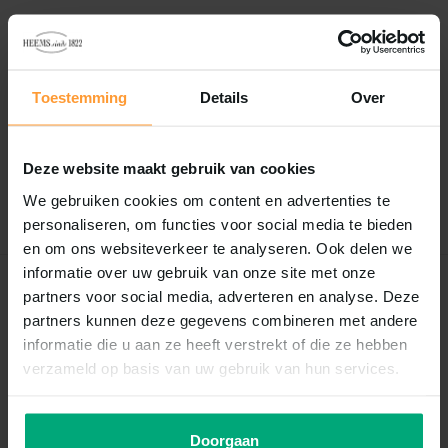
Reviews
Toestemming
Details
Over
0
/
Based on 0 reviews
5
Er zijn nog geen reviews geschreven over dit product..
Deze website maakt gebruik van cookies
We gebruiken cookies om content en advertenties te
Schrijf je eigen review
personaliseren, om functies voor social media te bieden
en om ons websiteverkeer te analyseren. Ook delen we
informatie over uw gebruik van onze site met onze
Recent bekeken
partners voor social media, adverteren en analyse. Deze
partners kunnen deze gegevens combineren met andere
informatie die u aan ze heeft verstrekt of die ze hebben
verzameld op basis van uw gebruik van hun services.
Doorgaan