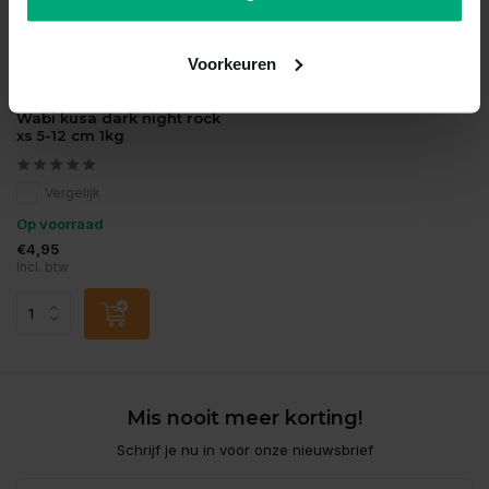
Voorkeuren
Wabi Kusa
Wabi kusa dark night rock
xs 5-12 cm 1kg
Vergelijk
Op voorraad
€4,95
Incl. btw
Mis nooit meer korting!
Schrijf je nu in voor onze nieuwsbrief