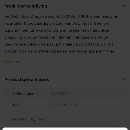
Productomschrijving
De Wabi Kusa Dragon Rock Xs 5-12 Cm 0.6KG is een nieuw en
kwalitatief hoogwaardig product van Wabi Kusa. Geef uw
aquarium een unieke uitstraling en creëer een natuurlijke
omgeving voor uw vissen en planten met deze prachtige
decoratieve rotsen. Verpakt per netje van 0.6KG met ca. 3 á 4
dragon rock nano stenen Speciaal voor nano aquarium / ter...
Toon meer
Productspecificaties
Artikelnummer
0026091-3
EAN
8713179609135
Vergelijk
Delen