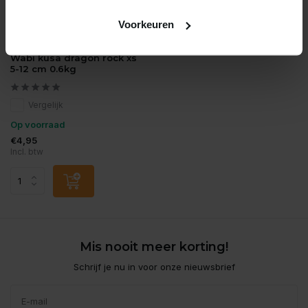
Voorkeuren
Wabi Kusa
Wabi kusa dragon rock xs
5-12 cm 0.6kg
Vergelijk
Op voorraad
€4,95
Incl. btw
Mis nooit meer korting!
Schrijf je nu in voor onze nieuwsbrief