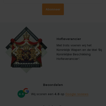
Abonneer
Hofleverancier
Met trots voeren wij het
Koninklijk Wapen en de titel ‘Bij
Koninklijke Beschikking
Hofleverancier'.
Beoordelen
4.6
Wij scoren een
4.6
op
Google reviews