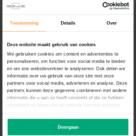
Reviews
Toestemming
Details
Over
0
/
Based on 0 reviews
5
Er zijn nog geen reviews geschreven over dit product..
Deze website maakt gebruik van cookies
Schrijf je eigen review
We gebruiken cookies om content en advertenties te
personaliseren, om functies voor social media te bieden
en om ons websiteverkeer te analyseren. Ook delen we
informatie over uw gebruik van onze site met onze
Recent bekeken
partners voor social media, adverteren en analyse. Deze
partners kunnen deze gegevens combineren met andere
informatie die u aan ze heeft verstrekt of die ze hebben
verzameld op basis van uw gebruik van hun services.
Doorgaan