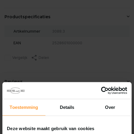
Productspecificaties
Artikelnummer
3088.3
EAN
2528601000000
Vergelijk
Delen
Reviews
0
/
Based on 0 reviews
5
Er zijn nog geen reviews geschreven over dit product..
Toestemming
Details
Over
Schrijf je eigen review
Deze website maakt gebruik van cookies