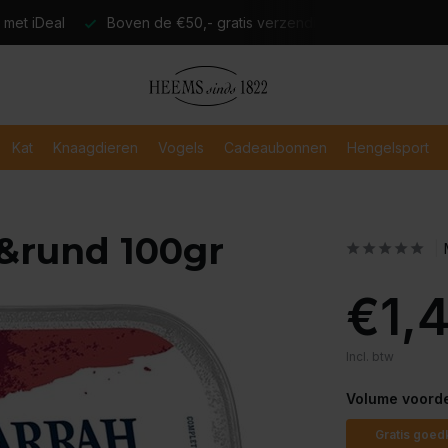
atis verzending
Verzending binnen 2-3 werkdagen
Veili
Kat
Knaagdieren
Vogels
Cadeaubonnen
Hengelsport
p&rund 100gr
€1,
Incl. btw
Volume voorde
Gratis goed