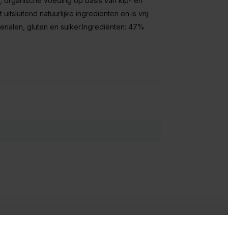
, organische voeding op basis van kip- en
itsluitend natuurlijke ingrediënten en is vrij
rialen, gluten en suiker.Ingrediënten: 47%