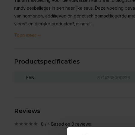
Yarrah natvoeding voor de volwassen kat is een biologische
rundvleesballetjes in een heerlijke saus. Deze voeding bevat u
van hormonen, additieven en genetisch gemodificeerde mate
vlees* en dierlijke producten*, mineral...
Toon meer
Productspecificaties
EAN
8714265090226
Reviews
0
/
Based on 0 reviews
5