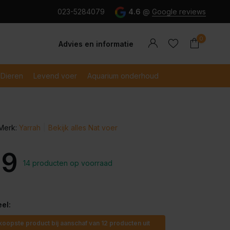
g en snel betaald met iDeal
023-5284079
4.6
@
Google reviews
0
Advies en informatie
Dieren
Levend voer
Aquarium onderhoud
Merk:
Yarrah
Bekijk alles Nat voer
Account
Account
aanmaken
aanmaken
49
14 producten op voorraad
el:
koopste product bij aanschaf van 12 producten uit