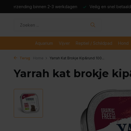
dagen
Veilig en snel betaald met iDeal
Boven de €50,- gr
Aquarium
Vijver
Reptiel / Schildpad
Hond
Terug
Home
Yarrah Kat Brokje Kip&rund 100...
Yarrah kat brokje ki