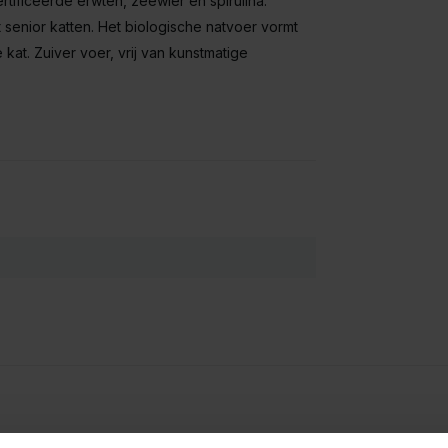
tificeerde erwten, zeewier en spirulina.
ot senior katten. Het biologische natvoer vormt
kat. Zuiver voer, vrij van kunstmatige