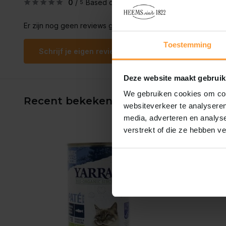
0
/
Based on 0 reviews
5
Er zijn nog geen reviews geschreven over dit product..
Toestemming
Schrijf je eigen review
Deze website maakt gebruik
We gebruiken cookies om cont
Recent bekeken
websiteverkeer te analyseren
media, adverteren en analys
verstrekt of die ze hebben v