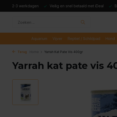
dagen
Veilig en snel betaald met iDeal
Boven de €50,- gr
Aquarium
Vijver
Reptiel / Schildpad
Hond
Terug
Home
Yarrah Kat Pate Vis 400gr
Yarrah kat pate vis 4