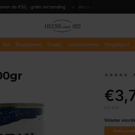
atis verzending
Verzending binnen 2-3 werkdagen
Veili
Kat
Knaagdieren
Vogels
Cadeaubonnen
Hengelsport
00gr
€3,
Incl. btw
Volume voorde
Gratis goed