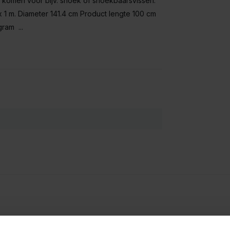
te komen voor bijv. snoek of snoekbaarsvissen.
x 1 m. Diameter 141.4 cm Product lengte 100 cm
ram ...