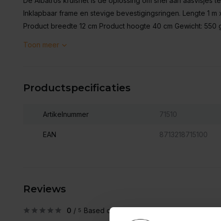
De Albatros kruisnet is de oplossing om snel aan aasvisjes 
Inklapbaar frame en stevige bevestigingsringen. Lengte 1 m 
Product breedte 12 cm Product hoogte 40 cm Gewicht: 550 g
Toon meer
Productspecificaties
Artikelnummer
71510
EAN
8713218715100
Reviews
0
/
Based on 0 reviews
5