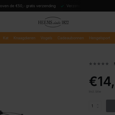
atis verzending
Verzending binnen 2-3 werkdagen
Veili
Kat
Knaagdieren
Vogels
Cadeaubonnen
Hengelsport
€14
Incl. btw