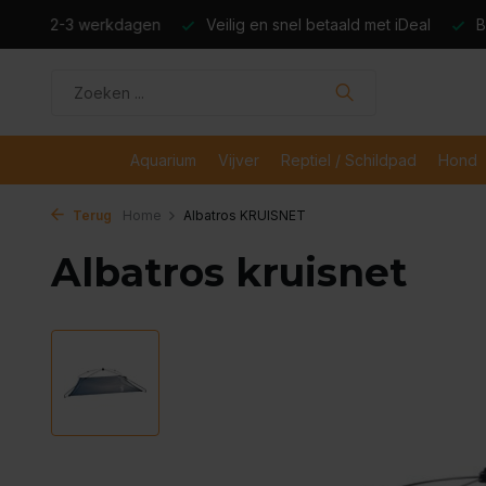
dagen
Veilig en snel betaald met iDeal
Boven de €50,- gr
Aquarium
Vijver
Reptiel / Schildpad
Hond
Terug
Home
Albatros KRUISNET
Albatros kruisnet