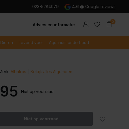
g en snel betaald met iDeal
023-5284079
4.6
@
Google reviews
0
Advies en informatie
Dieren
Levend voer
Aquarium onderhoud
Merk:
Albatros
Bekijk alles Algemeen
Account
Account
aanmaken
aanmaken
,95
Niet op voorraad
Niet op voorraad