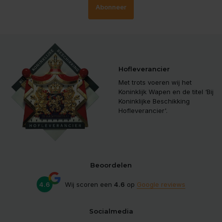
Abonneer
Hofleverancier
Met trots voeren wij het
Koninklijk Wapen en de titel ‘Bij
Koninklijke Beschikking
Hofleverancier'.
Beoordelen
4.6
Wij scoren een
4.6
op
Google reviews
Socialmedia