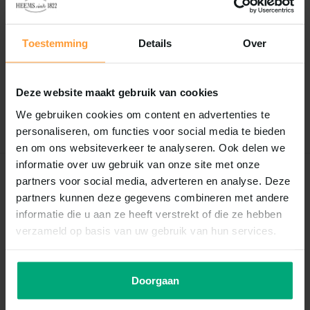
Reviews
Toestemming
Details
Over
0
/
Based on 0 reviews
5
Er zijn nog geen reviews geschreven over dit product..
Deze website maakt gebruik van cookies
We gebruiken cookies om content en advertenties te
Schrijf je eigen review
personaliseren, om functies voor social media te bieden
en om ons websiteverkeer te analyseren. Ook delen we
informatie over uw gebruik van onze site met onze
partners voor social media, adverteren en analyse. Deze
Recent bekeken
partners kunnen deze gegevens combineren met andere
informatie die u aan ze heeft verstrekt of die ze hebben
verzameld op basis van uw gebruik van hun services.
Doorgaan