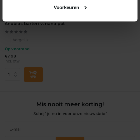
Voorkeuren
Moerings
Anubias barteri v. nana pot
Vergelijk
Op voorraad
€7,99
Incl. btw
Mis nooit meer korting!
Schrijf je nu in voor onze nieuwsbrief