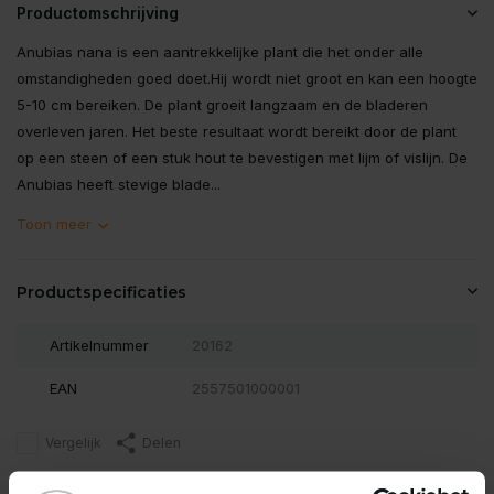
Productomschrijving
Anubias nana is een aantrekkelijke plant die het onder alle
omstandigheden goed doet.Hij wordt niet groot en kan een hoogte
5-10 cm bereiken. De plant groeit langzaam en de bladeren
overleven jaren. Het beste resultaat wordt bereikt door de plant
op een steen of een stuk hout te bevestigen met lijm of vislijn. De
Anubias heeft stevige blade...
Toon meer
Productspecificaties
Artikelnummer
20162
EAN
2557501000001
Vergelijk
Delen