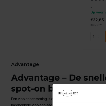
...
Op voorr
€32,85
Incl. btw
Advantage
Advantage – De snel
spot-on behandeling
Een vlooienbesmetting is de schrik van elk huishouden. De co
hardnekkige vlooienplaag in je tapijt of bank zorgen voor v