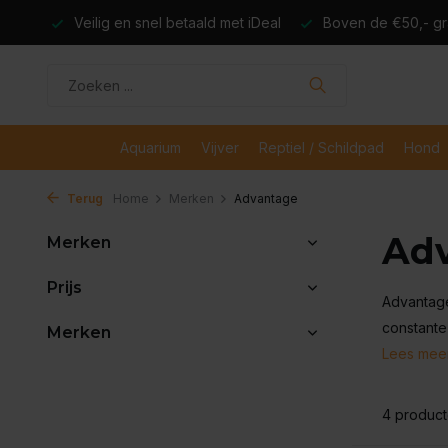
dagen
Veilig en snel betaald met iDeal
Boven de €50,- gr
Aquarium
Vijver
Reptiel / Schildpad
Hond
Terug
Home
Merken
Advantage
Ad
Merken
Prijs
Advantage
constante 
Merken
Lees mee
4 produc