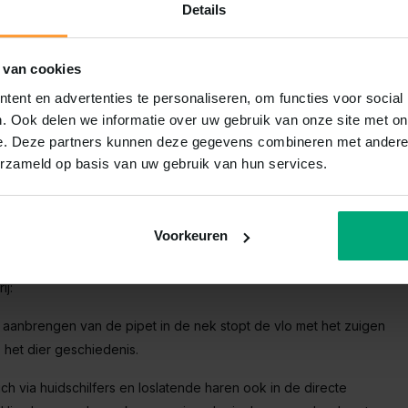
Details
en is dan ook een absolute vereiste. Advantage biedt een klinisch
effectief elimineert. Dankzij de unieke werking hoeven de
e stof in aanraking te komen; contact met de vacht is voldoende
 van cookies
t u voor gerichte, snelle verlichting en een langdurige
ent en advertenties te personaliseren, om functies voor social
. Ook delen we informatie over uw gebruik van onze site met on
e. Deze partners kunnen deze gegevens combineren met andere i
ete vlooienpipet is van
erzameld op basis van uw gebruik van hun services.
eiligheidsprofiel in combinatie met een ongeëvenaarde snelheid
Voorkeuren
j:
t aanbrengen van de pipet in de nek stopt de vlo met het zuigen
 het dier geschiedenis.
ch via huidschilfers en loslatende haren ook in de directe