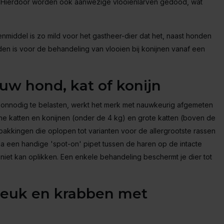
). Hierdoor worden ook aanwezige vlooienlarven gedood, wat
enmiddel is zo mild voor het gastheer-dier dat het, naast honden
nden is voor de behandeling van vlooien bij konijnen vanaf een
uw hond, kat of konijn
 onnodig te belasten, werkt het merk met nauwkeurig afgemeten
ne katten en konijnen (onder de 4 kg) en grote katten (boven de
pakkingen die oplopen tot varianten voor de allergrootste rassen
ia een handige 'spot-on' pipet tussen de haren op de intacte
l niet kan oplikken. Een enkele behandeling beschermt je dier tot
 jeuk en krabben met