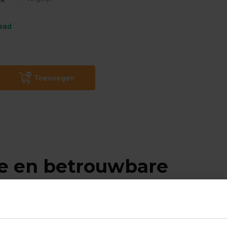
aad
Toevoegen
le en betrouwbare
 tegen vlooien
nstante jeuk, de pijnlijke beten en het risico op een
eel stress bij zowel mens als dier. Bovendien kunnen vlooien nare