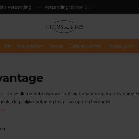
atis verzending
Verzending binnen 2-3 werkdagen
Veili
Kat
Knaagdieren
Vogels
Cadeaubonnen
Hengelsport
vantage
 – De snelle en betrouwbare spot-on behandeling tegen vlooien Ee
jeuk, de pijnlijke beten en het risico op een hardnekk...
r
ten