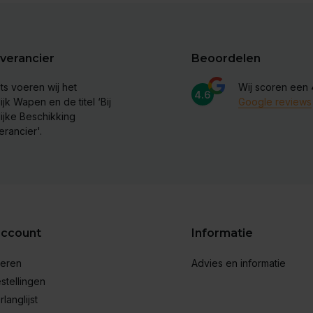
verancier
Beoordelen
ts voeren wij het
Wij scoren een
4.6
ijk Wapen en de titel ‘Bij
Google reviews
lijke Beschikking
erancier'.
account
Informatie
reren
Advies en informatie
stellingen
rlanglijst