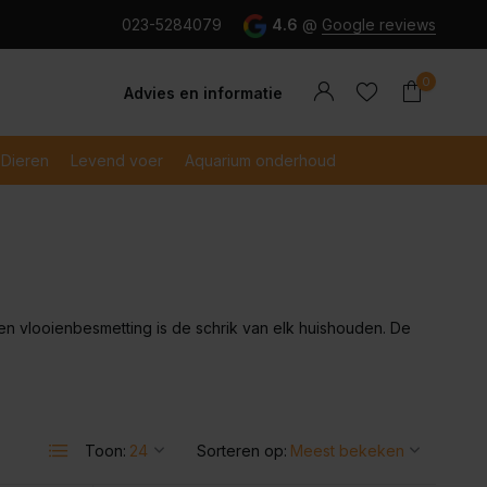
g en snel betaald met iDeal
023-5284079
4.6
@
Google reviews
0
Advies en informatie
Dieren
Levend voer
Aquarium onderhoud
Account
Account
aanmaken
aanmaken
n vlooienbesmetting is de schrik van elk huishouden. De
Toon:
Sorteren op: