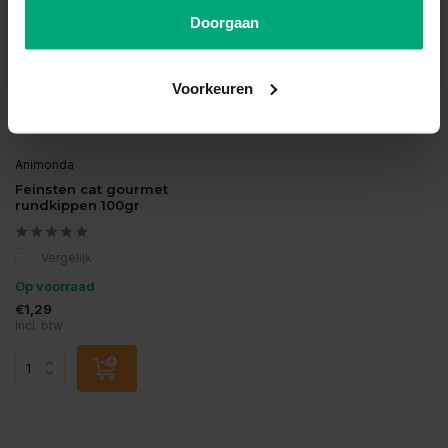
Doorgaan
Voorkeuren
Animonda
Feinsten cat gourmet
rundkippen 100gr
Vergelijk
Op voorraad
€1,29
Incl. btw