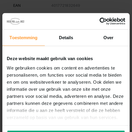
EAN
4017721832649
Vergelijk
Delen
Toestemming
Details
Over
Reviews
0
/
Based on 0 reviews
5
Deze website maakt gebruik van cookies
We gebruiken cookies om content en advertenties te
Er zijn nog geen reviews geschreven over dit product..
personaliseren, om functies voor social media te bieden
en om ons websiteverkeer te analyseren. Ook delen we
Schrijf je eigen review
informatie over uw gebruik van onze site met onze
partners voor social media, adverteren en analyse. Deze
partners kunnen deze gegevens combineren met andere
informatie die u aan ze heeft verstrekt of die ze hebben
Recent bekeken
verzameld op basis van uw gebruik van hun services.