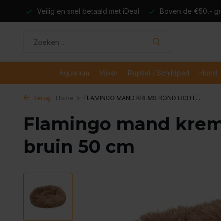
dagen
Veilig en snel betaald met iDeal
Boven de €50,- gr
Aquarium
Vijver
Reptiel / Schildpad
Hond
Terug
Home
FLAMINGO MAND KREMS ROND LICHT...
Flamingo mand krems
bruin 50 cm