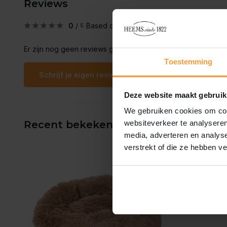
Reviews
0
/
Based on 0 reviews
5
Er zijn nog geen reviews geschreven over dit product..
Toestemming
Schrijf je eigen review
Deze website maakt gebruik
We gebruiken cookies om cont
Recent bekeken
websiteverkeer te analyseren
media, adverteren en analys
verstrekt of die ze hebben v