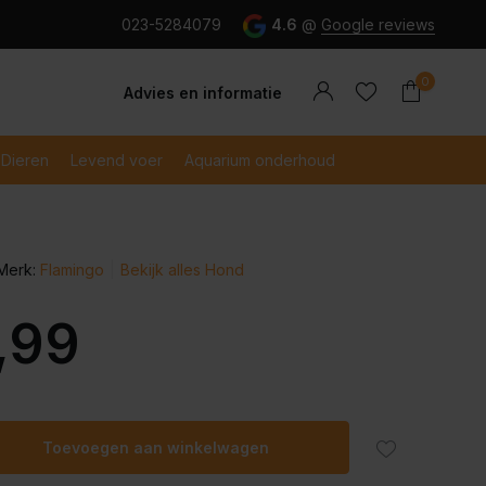
g en snel betaald met iDeal
023-5284079
4.6
@
Google reviews
0
Advies en informatie
Dieren
Levend voer
Aquarium onderhoud
Merk:
Flamingo
Bekijk alles Hond
Account
Account
aanmaken
aanmaken
,99
Toevoegen aan winkelwagen