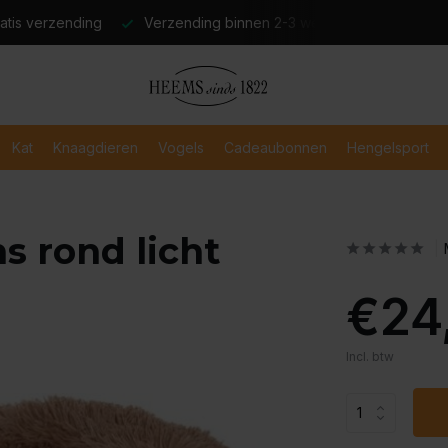
atis verzending
Verzending binnen 2-3 werkdagen
Veili
Kat
Knaagdieren
Vogels
Cadeaubonnen
Hengelsport
 rond licht
€24
Incl. btw