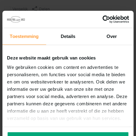
Vergelijk
Delen
Reviews
Toestemming
Details
Over
0
/
Based on 0 reviews
5
Deze website maakt gebruik van cookies
Er zijn nog geen reviews geschreven over dit product..
We gebruiken cookies om content en advertenties te
Schrijf je eigen review
personaliseren, om functies voor social media te bieden
en om ons websiteverkeer te analyseren. Ook delen we
informatie over uw gebruik van onze site met onze
partners voor social media, adverteren en analyse. Deze
Recent bekeken
partners kunnen deze gegevens combineren met andere
informatie die u aan ze heeft verstrekt of die ze hebben
verzameld op basis van uw gebruik van hun services.