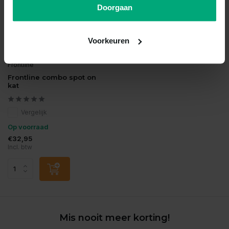
Doorgaan
Voorkeuren
Frontline
Frontline combo spot on
kat
Vergelijk
Op voorraad
€32,95
Incl. btw
Mis nooit meer korting!