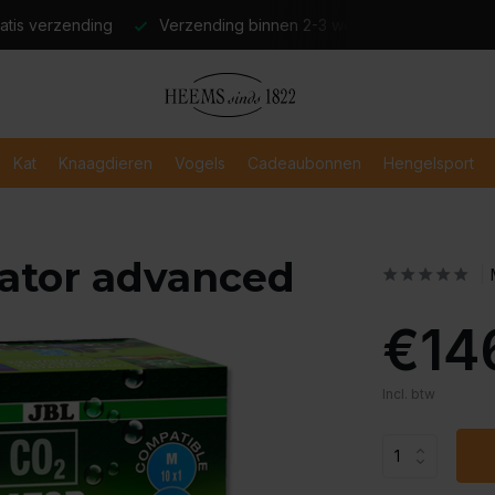
atis verzending
Verzending binnen 2-3 werkdagen
Veili
Kat
Knaagdieren
Vogels
Cadeaubonnen
Hengelsport
lator advanced
€14
Incl. btw