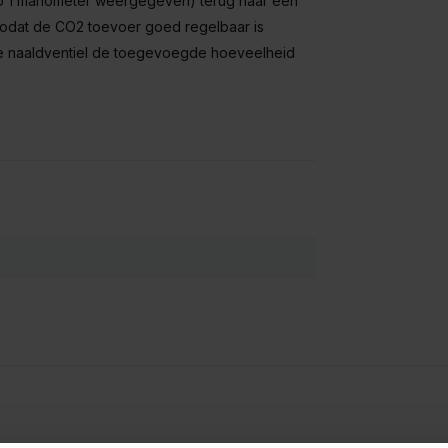
 op 1 manometer weergegeven) terug naar een
odat de CO2 toevoer goed regelbaar is
ne naaldventiel de toegevoegde hoeveelheid
.