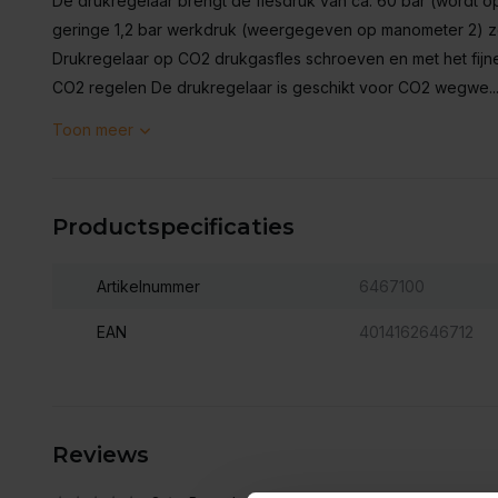
De drukregelaar brengt de flesdruk van ca. 60 bar (wordt
geringe 1,2 bar werkdruk (weergegeven op manometer 2) z
Drukregelaar op CO2 drukgasfles schroeven en met het fij
CO2 regelen De drukregelaar is geschikt voor CO2 wegwe..
Toon meer
Productspecificaties
Artikelnummer
6467100
EAN
4014162646712
Reviews