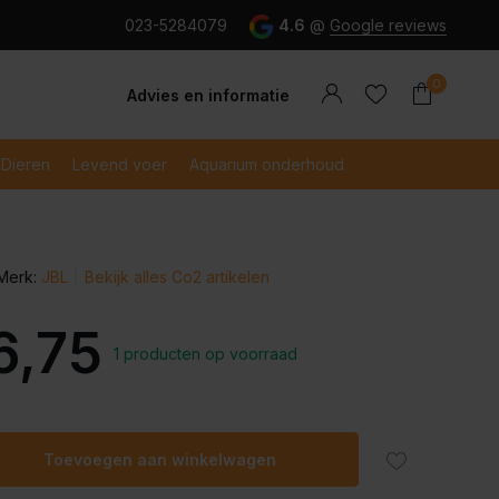
g en snel betaald met iDeal
023-5284079
4.6
@
Google reviews
0
Advies en informatie
Dieren
Levend voer
Aquarium onderhoud
Merk:
JBL
Bekijk alles Co2 artikelen
Account
Account
aanmaken
aanmaken
6,75
1 producten op voorraad
Toevoegen aan winkelwagen