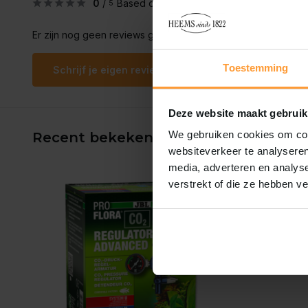
0
/
Based on 0 reviews
5
Er zijn nog geen reviews geschreven over dit product..
Toestemming
Schrijf je eigen review
Deze website maakt gebruik
We gebruiken cookies om cont
Recent bekeken
websiteverkeer te analyseren
media, adverteren en analys
verstrekt of die ze hebben v