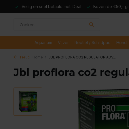
dagen
Veilig en snel betaald met iDeal
Boven de €50,- gr
Aquarium
Vijver
Reptiel / Schildpad
Hond
Terug
Home
JBL PROFLORA CO2 REGULATOR ADV...
Jbl proflora co2 regu