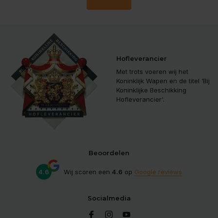
Hofleverancier
Met trots voeren wij het
Koninklijk Wapen en de titel ‘Bij
Koninklijke Beschikking
Hofleverancier'.
Beoordelen
4.6
Wij scoren een
4.6
op
Google reviews
Socialmedia