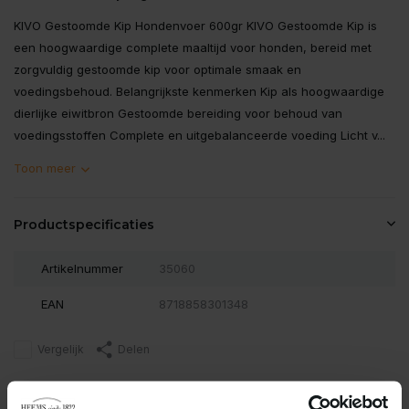
KIVO Gestoomde Kip Hondenvoer 600gr KIVO Gestoomde Kip is
een hoogwaardige complete maaltijd voor honden, bereid met
zorgvuldig gestoomde kip voor optimale smaak en
voedingsbehoud. Belangrijkste kenmerken Kip als hoogwaardige
dierlijke eiwitbron Gestoomde bereiding voor behoud van
voedingsstoffen Complete en uitgebalanceerde voeding Licht v...
Toon meer
Productspecificaties
Artikelnummer
35060
EAN
8718858301348
Vergelijk
Delen