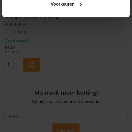
Voorkeuren
Kivo
Kivo gestoomde kip 600gr
Vergelijk
Op voorraad
€4,15
Incl. btw
Mis nooit meer korting!
Schrijf je nu in voor onze nieuwsbrief
Abonneer