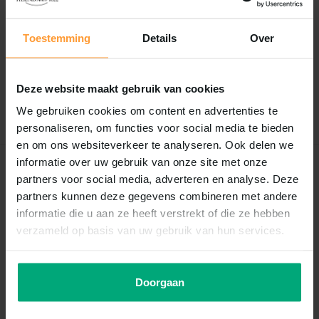
Reviews
Toestemming
Details
Over
0
/
Based on 0 reviews
5
Er zijn nog geen reviews geschreven over dit product..
Deze website maakt gebruik van cookies
Schrijf je eigen review
We gebruiken cookies om content en advertenties te
personaliseren, om functies voor social media te bieden
en om ons websiteverkeer te analyseren. Ook delen we
informatie over uw gebruik van onze site met onze
Recent bekeken
partners voor social media, adverteren en analyse. Deze
partners kunnen deze gegevens combineren met andere
informatie die u aan ze heeft verstrekt of die ze hebben
verzameld op basis van uw gebruik van hun services.
Doorgaan